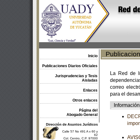
Publicacione
Inicio
Publicaciones Diarios Oficiales
La Red de In
Jurisprudencias y Tesis
dependencia
Aisladas
correo electr
Enlaces
para el desar
Otros enlaces
Información
Página del
Abogado General
DECRE
impor
Dirección de Asuntos Jurídicos
Calle 57 No 491 A x 60 y
62
AVISO
Col. Centro, C.P. 97000