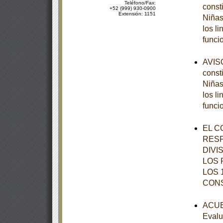
Teléfono/Fax:
const
+52 (999) 930-0900
Extensión: 1151
Niñas
los l
funci
AVISO
const
Niñas
los l
funci
EL C
RESP
DIVI
LOS 
LOS 
CON
ACUER
Evalu