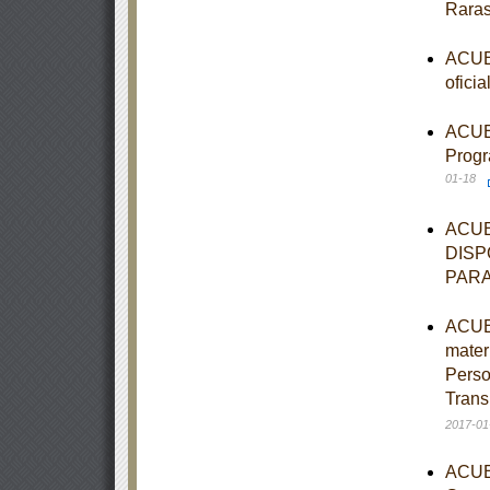
Rara
ACUER
ofici
ACUER
Progr
01-18
ACUE
DISP
PARA
ACUER
mater
Perso
Trans
2017-01
ACUER