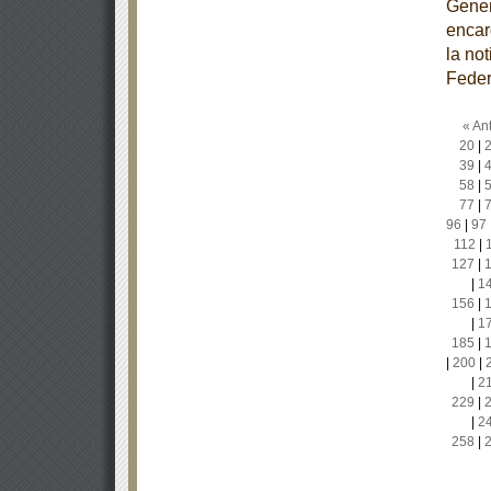
Gener
encar
la no
Feder
« Ant
20
|
39
|
58
|
77
|
96
|
97
112
|
127
|
|
1
156
|
|
1
185
|
|
200
|
|
2
229
|
|
2
258
|