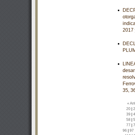
DECRE
otorg
indic
2017 
DECLA
PLU
LINEA
desar
resol
Ferro
35, 3
« Ant
20
|
39
|
58
|
77
|
96
|
97