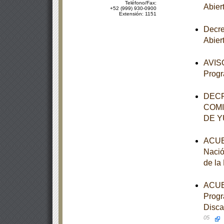
Teléfono/Fax:
Abier
+52 (999) 930-0900
Extensión: 1151
Decre
Abier
AVISO
Progr
DECR
COMI
DE 
ACUER
Nació
de la
ACUER
Progr
Disca
05