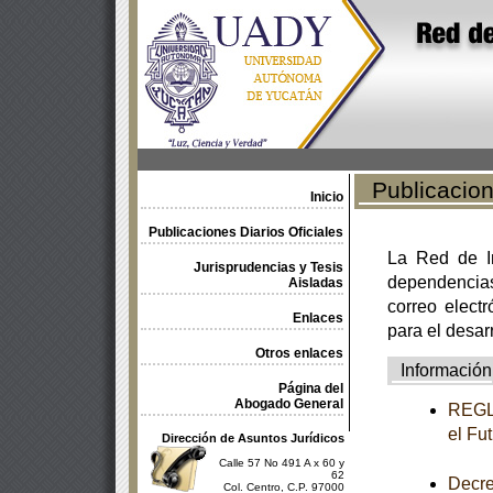
Publicacione
Inicio
Publicaciones Diarios Oficiales
La Red de In
Jurisprudencias y Tesis
dependencia
Aisladas
correo electr
Enlaces
para el desar
Otros enlaces
Información
Página del
Abogado General
REGLA
el Fu
Dirección de Asuntos Jurídicos
Calle 57 No 491 A x 60 y
62
Decre
Col. Centro, C.P. 97000