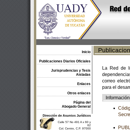
Publicacione
Inicio
Publicaciones Diarios Oficiales
La Red de In
Jurisprudencias y Tesis
dependencia
Aisladas
correo electr
Enlaces
para el desar
Otros enlaces
Información
Página del
Abogado General
Códig
Secre
Dirección de Asuntos Jurídicos
Calle 57 No 491 A x 60 y
62
PUBL
Col. Centro, C.P. 97000