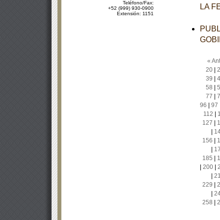
Teléfono/Fax:
LA F
+52 (999) 930-0900
Extensión: 1151
PUBL
GOBI
« Ant
20
|
39
|
58
|
77
|
96
|
97
112
|
127
|
|
1
156
|
|
1
185
|
|
200
|
|
2
229
|
|
2
258
|