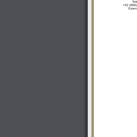
Tel
+52 (999)
Exten