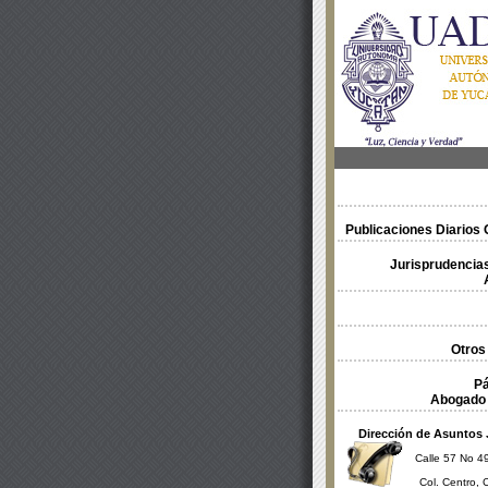
Publicaciones Diarios O
Jurisprudencias
Otros
Pá
Abogado 
Dirección de Asuntos 
Calle 57 No 49
Col. Centro, 