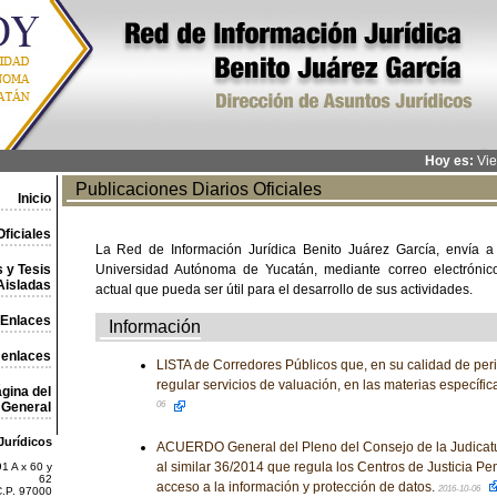
Hoy es:
Vie
Publicaciones Diarios Oficiales
Inicio
ficiales
La Red de Información Jurídica Benito Juárez García, envía a
 y Tesis
Universidad Autónoma de Yucatán, mediante correo electrónico,
Aisladas
actual que pueda ser útil para el desarrollo de sus actividades.
Enlaces
Información
 enlaces
LISTA de Corredores Públicos que, en su calidad de per
regular servicios de valuación, en las materias específi
gina del
General
06
Jurídicos
ACUERDO General del Pleno del Consejo de la Judicatu
al similar 36/2014 que regula los Centros de Justicia Pe
1 A x 60 y
62
acceso a la información y protección de datos.
2016-10-06
C.P. 97000