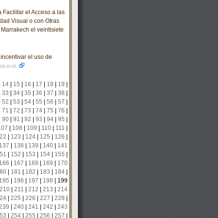
acilitar el Acceso a las
dad Visual o con Otras
Marrakech el veintisiete
incentivar el uso de
016-10-03
|
14
|
15
|
16
|
17
|
18
|
19
|
|
33
|
34
|
35
|
36
|
37
|
38
|
|
52
|
53
|
54
|
55
|
56
|
57
|
|
71
|
72
|
73
|
74
|
75
|
76
|
|
90
|
91
|
92
|
93
|
94
|
95
|
107
|
108
|
109
|
110
|
111
|
22
|
123
|
124
|
125
|
126
|
137
|
138
|
139
|
140
|
141
51
|
152
|
153
|
154
|
155
|
166
|
167
|
168
|
169
|
170
80
|
181
|
182
|
183
|
184
|
195
|
196
|
197
|
198
|
199
210
|
211
|
212
|
213
|
214
24
|
225
|
226
|
227
|
228
|
239
|
240
|
241
|
242
|
243
53
|
254
|
255
|
256
|
257
|