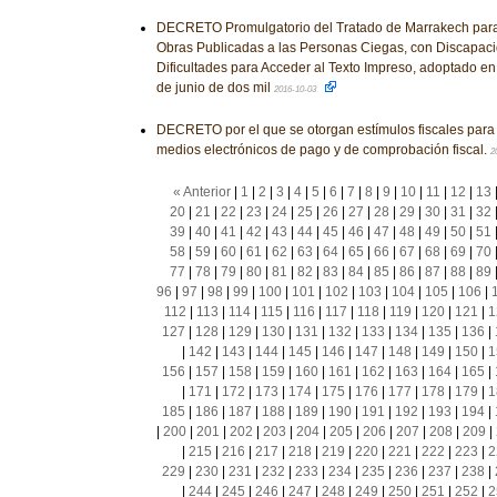
DECRETO Promulgatorio del Tratado de Marrakech para F
Obras Publicadas a las Personas Ciegas, con Discapaci
Dificultades para Acceder al Texto Impreso, adoptado en 
de junio de dos mil
2016-10-03
DECRETO por el que se otorgan estímulos fiscales para 
medios electrónicos de pago y de comprobación fiscal.
2
« Anterior
|
1
|
2
|
3
|
4
|
5
|
6
|
7
|
8
|
9
|
10
|
11
|
12
|
13
20
|
21
|
22
|
23
|
24
|
25
|
26
|
27
|
28
|
29
|
30
|
31
|
32
39
|
40
|
41
|
42
|
43
|
44
|
45
|
46
|
47
|
48
|
49
|
50
|
51
58
|
59
|
60
|
61
|
62
|
63
|
64
|
65
|
66
|
67
|
68
|
69
|
70
77
|
78
|
79
|
80
|
81
|
82
|
83
|
84
|
85
|
86
|
87
|
88
|
89
96
|
97
|
98
|
99
|
100
|
101
|
102
|
103
|
104
|
105
|
106
|
112
|
113
|
114
|
115
|
116
|
117
|
118
|
119
|
120
|
121
|
1
127
|
128
|
129
|
130
|
131
|
132
|
133
|
134
|
135
|
136
|
|
142
|
143
|
144
|
145
|
146
|
147
|
148
|
149
|
150
|
1
156
|
157
|
158
|
159
|
160
|
161
|
162
|
163
|
164
|
165
|
|
171
|
172
|
173
|
174
|
175
|
176
|
177
|
178
|
179
|
1
185
|
186
|
187
|
188
|
189
|
190
|
191
|
192
|
193
|
194
|
|
200
|
201
|
202
|
203
|
204
|
205
|
206
|
207
|
208
|
209
|
|
215
|
216
|
217
|
218
|
219
|
220
|
221
|
222
|
223
|
2
229
|
230
|
231
|
232
|
233
|
234
|
235
|
236
|
237
|
238
|
|
244
|
245
|
246
|
247
|
248
|
249
|
250
|
251
|
252
|
2