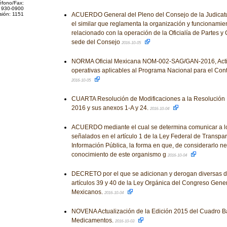
éfono/Fax:
 930-0900
sión: 1151
ACUERDO General del Pleno del Consejo de la Judicatu
el similar que reglamenta la organización y funcionamie
relacionado con la operación de la Oficialía de Partes y C
sede del Consejo
2016-10-05
NORMA Oficial Mexicana NOM-002-SAG/GAN-2016, Activ
operativas aplicables al Programa Nacional para el Contr
2016-10-05
CUARTA Resolución de Modificaciones a la Resolución 
2016 y sus anexos 1-A y 24.
2016-10-04
ACUERDO mediante el cual se determina comunicar a lo
señalados en el artículo 1 de la Ley Federal de Transpar
Información Pública, la forma en que, de considerarlo n
conocimiento de este organismo g
2016-10-04
DECRETO por el que se adicionan y derogan diversas di
artículos 39 y 40 de la Ley Orgánica del Congreso Gene
Mexicanos.
2016-10-04
NOVENA Actualización de la Edición 2015 del Cuadro B
Medicamentos.
2016-10-03