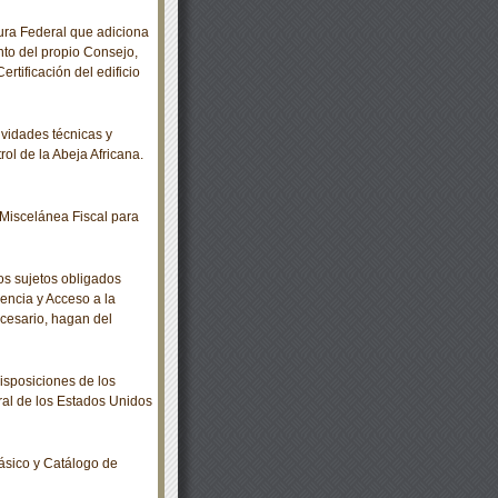
ra Federal que adiciona
nto del propio Consejo,
ertificación del edificio
idades técnicas y
ol de la Abeja Africana.
Miscelánea Fiscal para
s sujetos obligados
encia y Acceso a la
ecesario, hagan del
sposiciones de los
ral de los Estados Unidos
ásico y Catálogo de