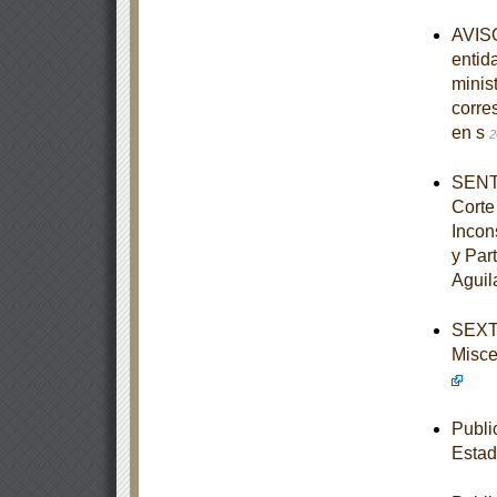
AVISO
entid
minist
corre
en s
2
SENTE
Corte
Incon
y Par
Aguil
SEXTA
Misce
Publi
Estad