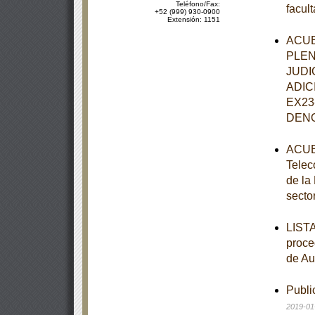
Teléfono/Fax:
facul
+52 (999) 930-0900
Extensión: 1151
ACUE
PLEN
JUDI
ADIC
EX23
DENO
ACUER
Telec
de la
secto
LISTA
proce
de Au
Publi
2019-01