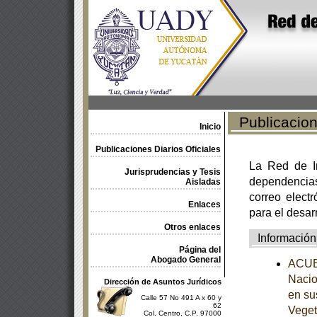
Publicacione
Inicio
Publicaciones Diarios Oficiales
La Red de In
Jurisprudencias y Tesis
dependencia
Aisladas
correo electr
Enlaces
para el desar
Otros enlaces
Información
Página del
Abogado General
ACUER
Nacio
Dirección de Asuntos Jurídicos
en su
Calle 57 No 491 A x 60 y
62
Veget
Col. Centro, C.P. 97000