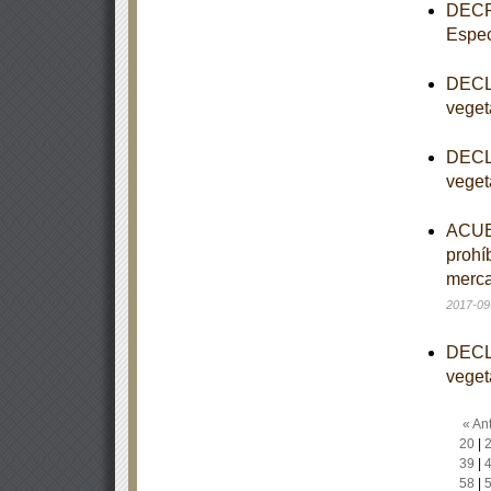
DECRE
Espec
DECLA
veget
DECLA
veget
ACUER
prohí
merca
2017-09
DECLA
veget
« Ant
20
|
39
|
58
|