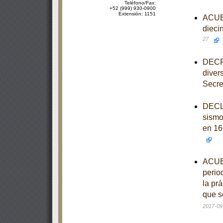
Teléfono/Fax:
+52 (999) 930-0900
Extensión: 1151
ACUER
dieci
27
DECRE
diver
Secre
DECLA
sismo
en 16
ACUER
perio
la pr
que s
2017-09