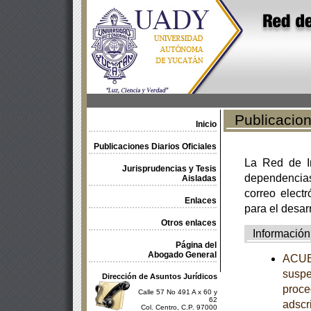
Publicacione
Inicio
Publicaciones Diarios Oficiales
La Red de In
Jurisprudencias y Tesis
dependencia
Aisladas
correo electr
Enlaces
para el desar
Otros enlaces
Información
Página del
Abogado General
ACUER
suspe
Dirección de Asuntos Jurídicos
proce
Calle 57 No 491 A x 60 y
62
adscr
Col. Centro, C.P. 97000