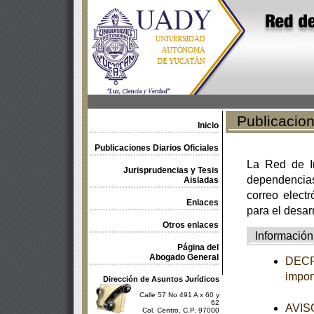
Publicacione
Inicio
Publicaciones Diarios Oficiales
La Red de In
Jurisprudencias y Tesis
dependencia
Aisladas
correo electr
Enlaces
para el desar
Otros enlaces
Información
Página del
Abogado General
DECRE
impor
Dirección de Asuntos Jurídicos
Calle 57 No 491 A x 60 y
62
AVISO
Col. Centro, C.P. 97000