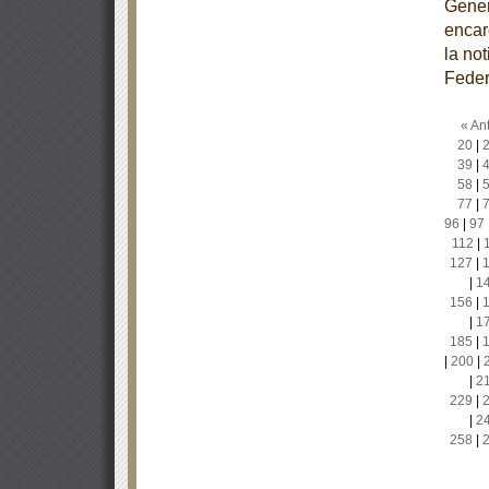
Gener
encar
la no
Feder
« Ant
20
|
39
|
58
|
77
|
96
|
97
112
|
127
|
|
1
156
|
|
1
185
|
|
200
|
|
2
229
|
|
2
258
|