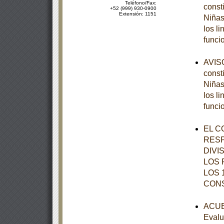
Teléfono/Fax:
const
+52 (999) 930-0900
Extensión: 1151
Niñas
los l
funci
AVISO
const
Niñas
los l
funci
EL C
RESP
DIVI
LOS 
LOS 
CON
ACUER
Evalu