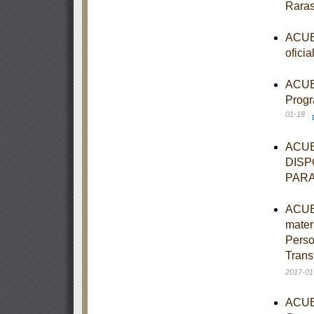
Rara
ACUER
ofici
ACUER
Progr
01-18
ACUE
DISP
PARA
ACUER
mater
Perso
Trans
2017-01
ACUER