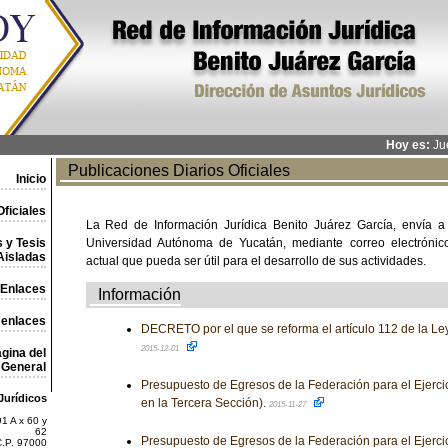
Hoy es:
Jue
Publicaciones Diarios Oficiales
Inicio
ficiales
La Red de Información Jurídica Benito Juárez García, envía a
 y Tesis
Universidad Autónoma de Yucatán, mediante correo electrónico,
Aisladas
actual que pueda ser útil para el desarrollo de sus actividades.
Enlaces
Información
 enlaces
DECRETO por el que se reforma el artículo 112 de la Le
2015-12-01
gina del
General
Presupuesto de Egresos de la Federación para el Ejercic
Jurídicos
en la Tercera Sección).
2015-11-27
1 A x 60 y
62
Presupuesto de Egresos de la Federación para el Ejercic
C.P. 97000