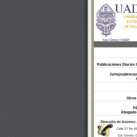
Publicaciones Diarios O
Jurisprudencias
Otros
Pá
Abogado 
Dirección de Asuntos 
Calle 57 No 49
Col. Centro, 