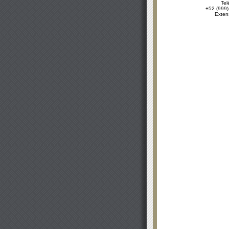
Tel
+52 (999)
Exten