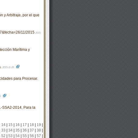
y Arbitraje, por el que
47&fecha=26/11/2015
2015-
ección Marítima y
a.
2015-11-26
idades para Procesar.
6
SSA2-2014, Para la
|
14
|
15
|
16
|
17
|
18
|
19
|
|
33
|
34
|
35
|
36
|
37
|
38
|
|
52
|
53
|
54
|
55
|
56
|
57
|