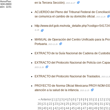
éfono/Fax:
en la Tercera Sección).
2015-11-27
 930-0900
sión: 1151
ACUERDO del Pleno del Tribunal Federal de Conciliación 
se comunica el cambio de su domicilio oficial.
2015-11-26
http://www.dof.gob.mx/nota_detalle.php?codigo=54172
11-26
MANUAL de Operación del Centro Unificado para la Prot
Portuaria.
2015-11-26
EXTRACTO de la Guía Nacional de Cadena de Custodi
EXTRACTO del Protocolo Nacional de Policía con Capac
2015-11-26
EXTRACTO del Protocolo Nacional de Traslados.
2015-11-2
PROYECTO de Norma Oficial Mexicana PROY-NOM-031-
atención a la salud de la infancia.
2015-11-25
« Anterior
|
1
|
2
|
3
|
4
|
5
|
6
|
7
|
8
|
9
|
10
|
11
|
12
|
13
20
|
21
|
22
|
23
|
24
|
25
|
26
|
27
|
28
|
29
|
30
|
31
|
32
39
|
40
|
41
|
42
|
43
|
44
|
45
|
46
|
47
|
48
|
49
|
50
|
51