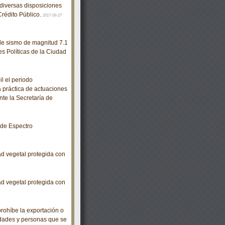
diversas disposiciones
Crédito Público.
2017-09-27
e sismo de magnitud 7.1
s Políticas de la Ciudad
l el periodo
 práctica de actuaciones
nte la Secretaría de
de Espectro
d vegetal protegida con
d vegetal protegida con
rohíbe la exportación o
idades y personas que se