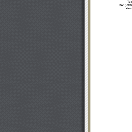
Tel
+52 (999)
Exten