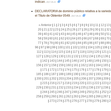
indican.
2017-09-21
DECLARATORIA de dominio público relativa a la varieda
el Título de Obtentor 0549.
2017-09-21
« Anterior
|
1
|
2
|
3
|
4
|
5
|
6
|
7
|
8
|
9
|
10
|
11
|
12
|
13
20
|
21
|
22
|
23
|
24
|
25
|
26
|
27
|
28
|
29
|
30
|
31
|
32
39
|
40
|
41
|
42
|
43
|
44
|
45
|
46
|
47
|
48
|
49
|
50
|
51
58
|
59
|
60
|
61
|
62
|
63
|
64
|
65
|
66
|
67
|
68
|
69
|
70
77
|
78
|
79
|
80
|
81
|
82
|
83
|
84
|
85
|
86
|
87
|
88
|
89
96
|
97
|
98
|
99
|
100
|
101
|
102
|
103
|
104
|
105
|
106
|
112
|
113
|
114
|
115
|
116
|
117
|
118
|
119
|
120
|
121
|
1
127
|
128
|
129
|
130
|
131
|
132
|
133
|
134
|
135
|
136
|
|
142
|
143
|
144
|
145
|
146
|
147
|
148
|
149
|
150
|
1
156
|
157
|
158
|
159
|
160
|
161
|
162
|
163
|
164
|
165
|
|
171
|
172
|
173
|
174
|
175
|
176
|
177
|
178
|
179
|
1
185
|
186
|
187
|
188
|
189
|
190
|
191
|
192
|
193
|
194
|
|
200
|
201
|
202
|
203
|
204
|
205
|
206
|
207
|
208
|
209
|
|
215
|
216
|
217
|
218
|
219
|
220
|
221
|
222
|
223
|
2
229
|
230
|
231
|
232
|
233
|
234
|
235
|
236
|
237
|
238
|
|
244
|
245
|
246
|
247
|
248
|
249
|
250
|
251
|
252
|
2
258
|
259
|
260
|
261
|
262
|
263
|
264
|
265
|
266
|
267
|
|
273
|
274
|
275
|
276
|
277
|
278
|
279
|
280
|
2