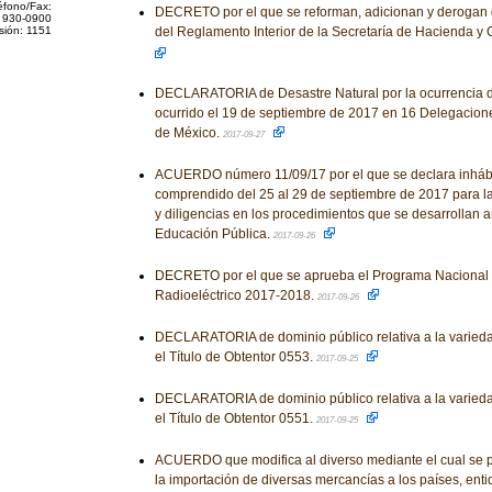
éfono/Fax:
DECRETO por el que se reforman, adicionan y derogan 
 930-0900
sión: 1151
del Reglamento Interior de la Secretaría de Hacienda y 
DECLARATORIA de Desastre Natural por la ocurrencia d
ocurrido el 19 de septiembre de 2017 en 16 Delegacione
de México.
2017-09-27
ACUERDO número 11/09/17 por el que se declara inhábi
comprendido del 25 al 29 de septiembre de 2017 para la
y diligencias en los procedimientos que se desarrollan a
Educación Pública.
2017-09-26
DECRETO por el que se aprueba el Programa Nacional 
Radioeléctrico 2017-2018.
2017-09-26
DECLARATORIA de dominio público relativa a la varieda
el Título de Obtentor 0553.
2017-09-25
DECLARATORIA de dominio público relativa a la varieda
el Título de Obtentor 0551.
2017-09-25
ACUERDO que modifica al diverso mediante el cual se p
la importación de diversas mercancías a los países, ent