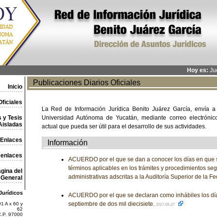
Hoy es:
Jue
Publicaciones Diarios Oficiales
Inicio
ficiales
La Red de Información Jurídica Benito Juárez García, envía a
 y Tesis
Universidad Autónoma de Yucatán, mediante correo electrónico,
Aisladas
actual que pueda ser útil para el desarrollo de sus actividades.
Enlaces
Información
 enlaces
ACUERDO por el que se dan a conocer los días en que 
términos aplicables en los trámites y procedimientos se
gina del
administrativas adscritas a la Auditoría Superior de la F
General
Jurídicos
ACUERDO por el que se declaran como inhábiles los día
septiembre de dos mil diecisiete.
1 A x 60 y
2017-09-27
62
C.P. 97000