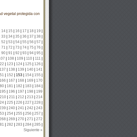
d vegetal protegida con
|
14
|
15
|
16
|
17
|
18
|
19
|
|
33
|
34
|
35
|
36
|
37
|
38
|
|
52
|
53
|
54
|
55
|
56
|
57
|
|
71
|
72
|
73
|
74
|
75
|
76
|
|
90
|
91
|
92
|
93
|
94
|
95
|
107
|
108
|
109
|
110
|
111
|
22
|
123
|
124
|
125
|
126
|
137
|
138
|
139
|
140
|
141
51
|
152
|
153
|
154
|
155
|
166
|
167
|
168
|
169
|
170
80
|
181
|
182
|
183
|
184
|
195
|
196
|
197
|
198
|
199
210
|
211
|
212
|
213
|
214
24
|
225
|
226
|
227
|
228
|
239
|
240
|
241
|
242
|
243
53
|
254
|
255
|
256
|
257
|
268
|
269
|
270
|
271
|
272
81
|
282
|
283
|
284
|
285
|
Siguiente »