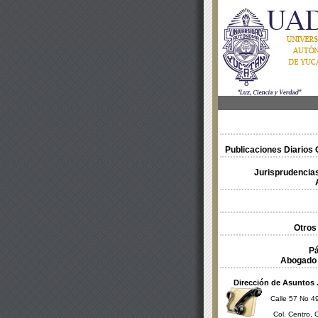
Publicaciones Diarios O
Jurisprudencias
Otros
Pá
Abogado 
Dirección de Asuntos 
Calle 57 No 49
Col. Centro, 