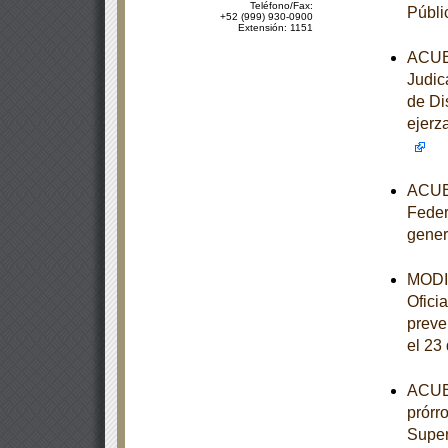
Teléfono/Fax:
Públi
+52 (999) 930-0900
Extensión: 1151
ACUER
Judic
de Di
ejerz
ACUER
Feder
gener
MODIF
Ofici
preve
el 23
ACUER
prórr
Super