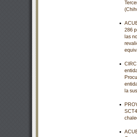
Terce
(Chih
ACUER
286 p
las n
revali
equiv
CIRCU
entid
Procu
entid
la su
PROY
SCT4-
chale
ACUER