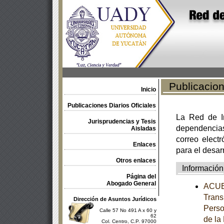
Publicacione
Inicio
Publicaciones Diarios Oficiales
La Red de In
Jurisprudencias y Tesis
dependencia
Aisladas
correo electr
Enlaces
para el desar
Otros enlaces
Información
Página del
Abogado General
ACUER
Trans
Dirección de Asuntos Jurídicos
Perso
Calle 57 No 491 A x 60 y
62
de la
Col. Centro, C.P. 97000