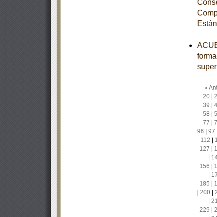
Conse
Compe
Están
ACUER
forma
super
« Ant
20
|
39
|
58
|
77
|
96
|
97
112
|
127
|
|
1
156
|
|
1
185
|
|
200
|
|
2
229
|