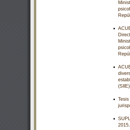
Minis
psico
Repúb
ACUER
Direc
Minis
psico
Repúb
ACUER
diver
estab
(SIIE)
Tesis
juris
SUPL
2015