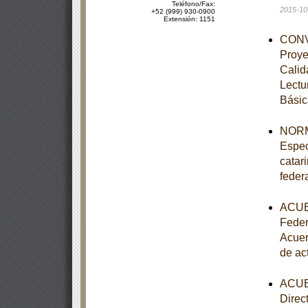
Teléfono/Fax:
2015-10
+52 (999) 930-0900
Extensión: 1151
CONVE
Proye
Calid
Lectu
Básic
NORM
Espec
catar
feder
ACUER
Feder
Acuer
de ac
ACUER
Direc