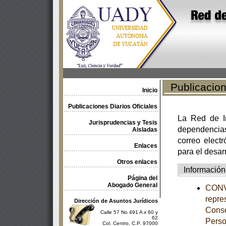
Publicacione
Inicio
Publicaciones Diarios Oficiales
La Red de In
Jurisprudencias y Tesis
dependencia
Aisladas
correo electr
Enlaces
para el desar
Otros enlaces
Información
Página del
Abogado General
CONVO
repres
Dirección de Asuntos Jurídicos
Conse
Calle 57 No 491 A x 60 y
62
Perso
Col. Centro, C.P. 97000