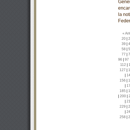
Gener
encar
la no
Feder
« Ant
20
|
39
|
58
|
77
|
96
|
97
112
|
127
|
|
1
156
|
|
1
185
|
|
200
|
|
2
229
|
|
2
258
|