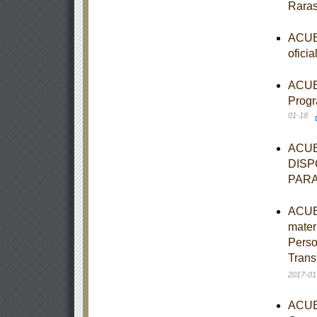
Rara
ACUER
ofici
ACUER
Progr
01-18
ACUE
DISP
PARA
ACUER
mater
Perso
Trans
2017-01
ACUER