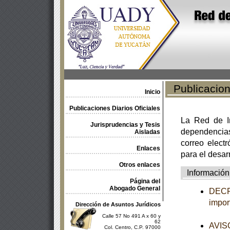
Publicacione
Inicio
Publicaciones Diarios Oficiales
La Red de In
Jurisprudencias y Tesis
dependencia
Aisladas
correo electr
Enlaces
para el desar
Otros enlaces
Información
Página del
Abogado General
DECRE
impor
Dirección de Asuntos Jurídicos
Calle 57 No 491 A x 60 y
62
AVISO
Col. Centro, C.P. 97000