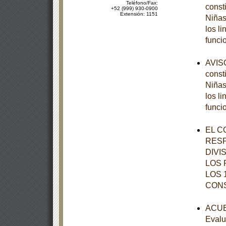
Teléfono/Fax:
const
+52 (999) 930-0900
Extensión: 1151
Niñas
los l
funci
AVISO
const
Niñas
los l
funci
EL C
RESP
DIVI
LOS 
LOS 
CON
ACUER
Evalu