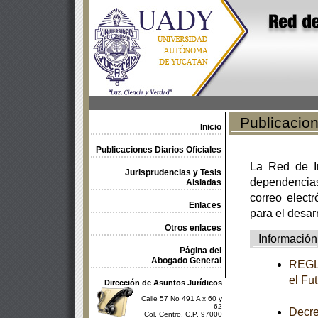
Publicacione
Inicio
Publicaciones Diarios Oficiales
La Red de In
Jurisprudencias y Tesis
dependencia
Aisladas
correo electr
Enlaces
para el desar
Otros enlaces
Información
Página del
Abogado General
REGLA
el Fu
Dirección de Asuntos Jurídicos
Calle 57 No 491 A x 60 y
62
Decre
Col. Centro, C.P. 97000