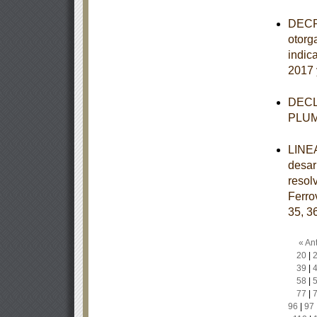
DECRE
otorg
indic
2017 
DECLA
PLU
LINEA
desar
resol
Ferro
35, 3
« Ant
20
|
39
|
58
|
77
|
96
|
97