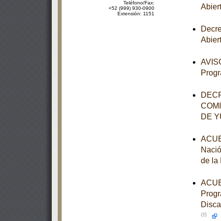
Teléfono/Fax:
Abier
+52 (999) 930-0900
Extensión: 1151
Decre
Abier
AVISO
Progr
DECR
COMI
DE 
ACUER
Nació
de la
ACUER
Progr
Disca
05