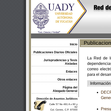
Publicacione
Inicio
Publicaciones Diarios Oficiales
La Red de In
Jurisprudencias y Tesis
dependencia
Aisladas
correo electr
Enlaces
para el desar
Otros enlaces
Información
Página del
Abogado General
DECRE
Gener
Dirección de Asuntos Jurídicos
Calle 57 No 491 A x 60 y
62
Presu
Col. Centro, C.P. 97000