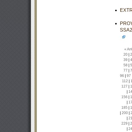
EXTRA
PROY
SSA2-
« Ant
20
|
39
|
58
|
77
|
96
|
97
112
|
127
|
|
1
156
|
|
1
185
|
|
200
|
|
2
229
|
|
2