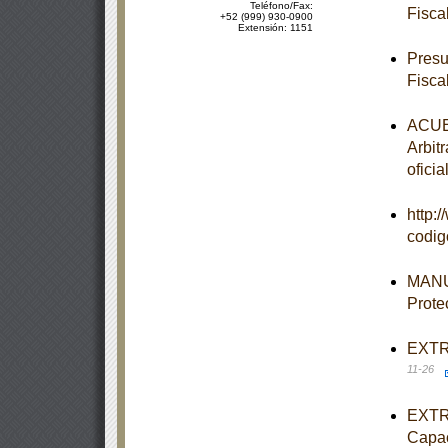
Teléfono/Fax:
Fisca
+52 (999) 930-0900
Extensión: 1151
Presu
Fisca
ACUER
Arbit
oficia
http:
codi
MANUA
Prote
EXTRA
11-26
EXTRA
Capac