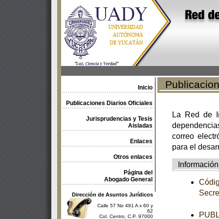
Publicacione
Inicio
Publicaciones Diarios Oficiales
La Red de In
Jurisprudencias y Tesis
dependencia
Aisladas
correo electr
Enlaces
para el desar
Otros enlaces
Información
Página del
Abogado General
Códig
Secre
Dirección de Asuntos Jurídicos
Calle 57 No 491 A x 60 y
62
PUBL
Col. Centro, C.P. 97000