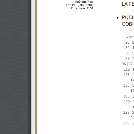
Teléfono/Fax:
LA F
+52 (999) 930-0900
Extensión: 1151
PUBL
GOBI
« Ant
20
|
39
|
58
|
77
|
96
|
97
112
|
127
|
|
1
156
|
|
1
185
|
|
200
|
|
2
229
|
|
2
258
|