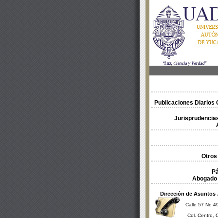
Publicaciones Diarios O
Jurisprudencias
Otros
Pá
Abogado 
Dirección de Asuntos 
Calle 57 No 49
Col. Centro, 