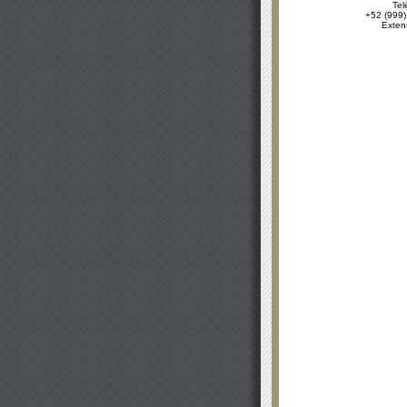
Tel
+52 (999)
Exten