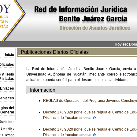
Hoy es:
Domi
Publicaciones Diarios Oficiales
Inicio
ficiales
La Red de Información Jurídica Benito Juárez García, envía a
 y Tesis
Universidad Autónoma de Yucatán, mediante correo electrónico,
Aisladas
actual que pueda ser útil para el desarrollo de sus actividades.
Enlaces
Información
 enlaces
REGLAS de Operación del Programa Jóvenes Construye
gina del
General
Decreto 178/2020 por el que se regula el Centro de Educ
Distancia de Yucatán
2020-02-06
Jurídicos
1 A x 60 y
Decreto 178/2020 por el que se regula el Centro de Educ
62
Distancia de Yucatán
C.P. 97000
2020-02-06