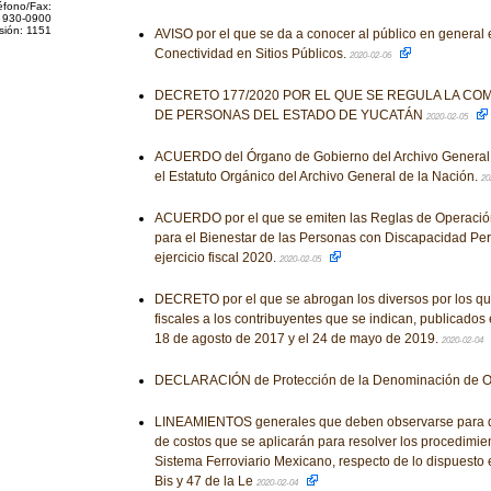
éfono/Fax:
 930-0900
sión: 1151
AVISO por el que se da a conocer al público en general
Conectividad en Sitios Públicos.
2020-02-06
DECRETO 177/2020 POR EL QUE SE REGULA LA CO
DE PERSONAS DEL ESTADO DE YUCATÁN
2020-02-05
ACUERDO del Órgano de Gobierno del Archivo General 
el Estatuto Orgánico del Archivo General de la Nación.
20
ACUERDO por el que se emiten las Reglas de Operació
para el Bienestar de las Personas con Discapacidad Pe
ejercicio fiscal 2020.
2020-02-05
DECRETO por el que se abrogan los diversos por los qu
fiscales a los contribuyentes que se indican, publicados e
18 de agosto de 2017 y el 24 de mayo de 2019.
2020-02-04
DECLARACIÓN de Protección de la Denominación de 
LINEAMIENTOS generales que deben observarse para de
de costos que se aplicarán para resolver los procedimie
Sistema Ferroviario Mexicano, respecto de lo dispuesto e
Bis y 47 de la Le
2020-02-04