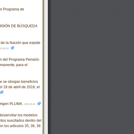
 el Programa de
MISIÓN DE BÚSQUEDA
de la Nación que expide
20-02-05
n del Programa Pensión
rmanente, para el
e se otorgan beneficios
l 18 de abril de 2016, el
Origen PLUMA.
2020-02-04
sarrollar los modelos
ntos suscitados dentro del
n los artículos 35, 36, 36