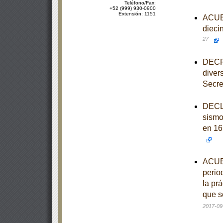
Teléfono/Fax:
+52 (999) 930-0900
Extensión: 1151
ACUER
dieci
27
DECRE
diver
Secre
DECLA
sismo
en 16
ACUER
perio
la pr
que s
2017-09