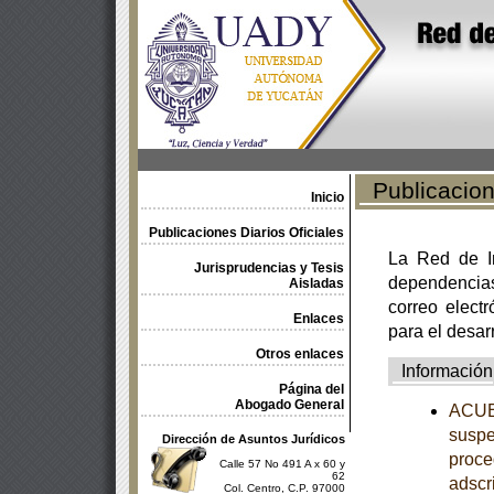
Publicacione
Inicio
Publicaciones Diarios Oficiales
La Red de In
Jurisprudencias y Tesis
dependencia
Aisladas
correo electr
Enlaces
para el desar
Otros enlaces
Información
Página del
Abogado General
ACUER
suspe
Dirección de Asuntos Jurídicos
proce
Calle 57 No 491 A x 60 y
62
adscr
Col. Centro, C.P. 97000