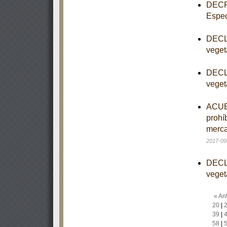
DECRE
Espec
DECLA
veget
DECLA
veget
ACUER
prohí
merca
2017-09
DECLA
veget
« Ant
20
|
39
|
58
|