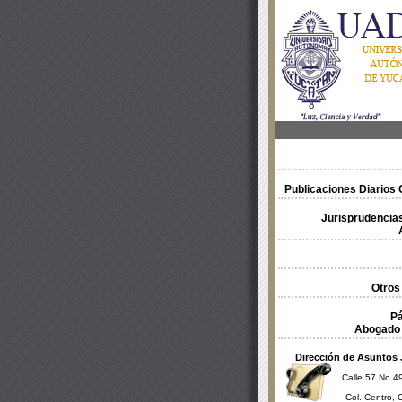
Publicaciones Diarios O
Jurisprudencias
Otros
Pá
Abogado 
Dirección de Asuntos 
Calle 57 No 49
Col. Centro, 