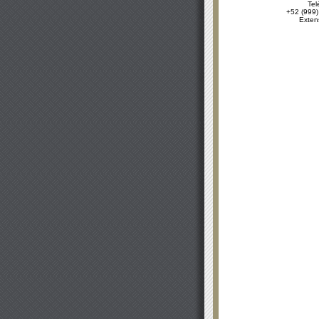
Tel
+52 (999)
Exten