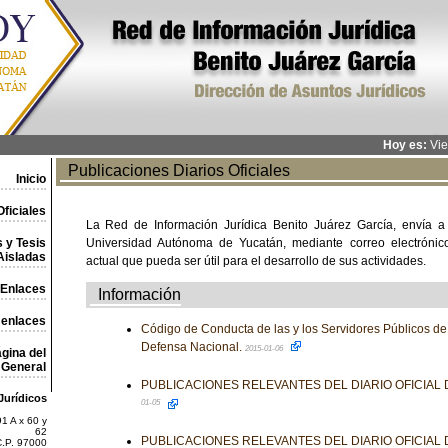
Hoy es:
Vie
Publicaciones Diarios Oficiales
Inicio
ficiales
La Red de Información Jurídica Benito Juárez García, envía a
 y Tesis
Universidad Autónoma de Yucatán, mediante correo electrónico,
Aisladas
actual que pueda ser útil para el desarrollo de sus actividades.
Enlaces
Información
 enlaces
Código de Conducta de las y los Servidores Públicos de 
Defensa Nacional.
2015-01-06
gina del
General
PUBLICACIONES RELEVANTES DEL DIARIO OFICIAL
Jurídicos
01-05
1 A x 60 y
62
PUBLICACIONES RELEVANTES DEL DIARIO OFICIAL
C.P. 97000