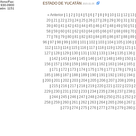
éfono/Fax:
ESTADO DE YUCATÁN
2015-01-05
 930-0900
sión: 1151
« Anterior
|
1
|
2
|
3
|
4
|
5
|
6
|
7
|
8
|
9
|
10
|
11
|
12
|
13
20
|
21
|
22
|
23
|
24
|
25
|
26
|
27
|
28
|
29
|
30
|
31
|
32
39
|
40
|
41
|
42
|
43
|
44
|
45
|
46
|
47
|
48
|
49
|
50
|
51
58
|
59
|
60
|
61
|
62
|
63
|
64
|
65
|
66
|
67
|
68
|
69
|
70
77
|
78
|
79
|
80
|
81
|
82
|
83
|
84
|
85
|
86
|
87
|
88
|
89
96
|
97
|
98
|
99
|
100
|
101
|
102
|
103
|
104
|
105
|
106
|
112
|
113
|
114
|
115
|
116
|
117
|
118
|
119
|
120
|
121
|
1
127
|
128
|
129
|
130
|
131
|
132
|
133
|
134
|
135
|
136
|
|
142
|
143
|
144
|
145
|
146
|
147
|
148
|
149
|
150
|
1
156
|
157
|
158
|
159
|
160
|
161
|
162
|
163
|
164
|
165
|
|
171
|
172
|
173
|
174
|
175
|
176
|
177
|
178
|
179
|
1
185
|
186
|
187
|
188
|
189
|
190
|
191
|
192
|
193
|
194
|
|
200
|
201
|
202
|
203
|
204
|
205
|
206
|
207
|
208
|
209
|
|
215
|
216
|
217
|
218
|
219
|
220
|
221
|
222
|
223
|
2
229
|
230
|
231
|
232
|
233
|
234
|
235
|
236
|
237
|
238
|
|
244
|
245
|
246
|
247
|
248
|
249
|
250
|
251
|
252
|
2
258
|
259
|
260
|
261
|
262
|
263
|
264
|
265
|
266
|
267
|
|
273
|
274
|
275
|
276
|
277
|
278
|
279
|
280
|