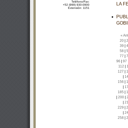
Teléfono/Fax:
LA F
+52 (999) 930-0900
Extensión: 1151
PUBL
GOBI
« Ant
20
|
39
|
58
|
77
|
96
|
97
112
|
127
|
|
1
156
|
|
1
185
|
|
200
|
|
2
229
|
|
2
258
|