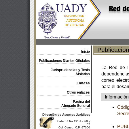
Publicacione
Inicio
Publicaciones Diarios Oficiales
La Red de In
Jurisprudencias y Tesis
dependencia
Aisladas
correo electr
Enlaces
para el desar
Otros enlaces
Información
Página del
Abogado General
Códig
Secre
Dirección de Asuntos Jurídicos
Calle 57 No 491 A x 60 y
62
PUBL
Col. Centro, C.P. 97000