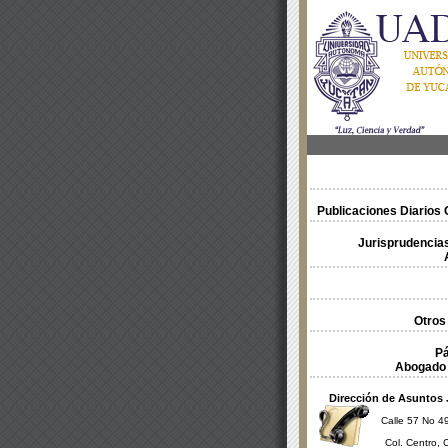
Publicaciones Diarios O
Jurisprudencias
Otros
Pá
Abogado 
Dirección de Asuntos 
Calle 57 No 49
Col. Centro, 