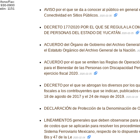
éfono/Fax:
 930-0900
sión: 1151
AVISO por el que se da a conocer al público en general
Conectividad en Sitios Públicos.
2020-02-06
DECRETO 177/2020 POR EL QUE SE REGULA LA CO
DE PERSONAS DEL ESTADO DE YUCATÁN
2020-02-05
ACUERDO del Órgano de Gobierno del Archivo General 
el Estatuto Orgánico del Archivo General de la Nación.
20
ACUERDO por el que se emiten las Reglas de Operació
para el Bienestar de las Personas con Discapacidad Pe
ejercicio fiscal 2020.
2020-02-05
DECRETO por el que se abrogan los diversos por los qu
fiscales a los contribuyentes que se indican, publicados e
18 de agosto de 2017 y el 24 de mayo de 2019.
2020-02-04
DECLARACIÓN de Protección de la Denominación de 
LINEAMIENTOS generales que deben observarse para de
de costos que se aplicarán para resolver los procedimie
Sistema Ferroviario Mexicano, respecto de lo dispuesto e
Bis y 47 de la Le
2020-02-04