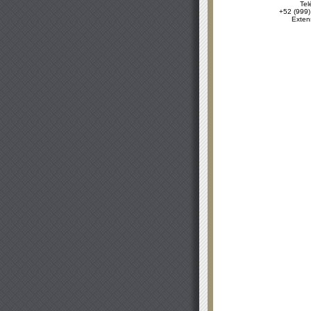
Tel
+52 (999)
Exten