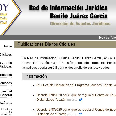
Hoy es:
Vie
Publicaciones Diarios Oficiales
Inicio
ficiales
La Red de Información Jurídica Benito Juárez García, envía a
 y Tesis
Universidad Autónoma de Yucatán, mediante correo electrónico,
Aisladas
actual que pueda ser útil para el desarrollo de sus actividades.
Enlaces
Información
 enlaces
REGLAS de Operación del Programa Jóvenes Construye
gina del
General
Decreto 178/2020 por el que se regula el Centro de Educ
Distancia de Yucatán
2020-02-06
Jurídicos
1 A x 60 y
Decreto 178/2020 por el que se regula el Centro de Educ
62
Distancia de Yucatán
C.P. 97000
2020-02-06