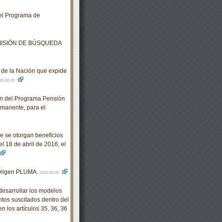
 el Programa de
MISIÓN DE BÚSQUEDA
de la Nación que expide
20-02-05
n del Programa Pensión
rmanente, para el
e se otorgan beneficios
l 18 de abril de 2016, el
Origen PLUMA.
2020-02-04
sarrollar los modelos
ntos suscitados dentro del
n los artículos 35, 36, 36