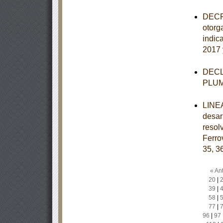
DECRE
otorg
indic
2017 
DECLA
PLU
LINEA
desar
resol
Ferro
35, 3
« Ant
20
|
39
|
58
|
77
|
96
|
97