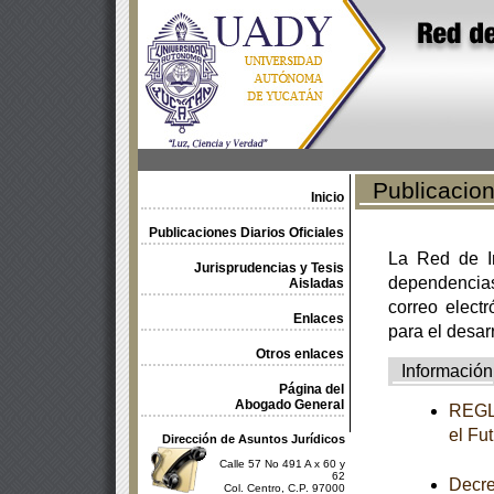
Publicacione
Inicio
Publicaciones Diarios Oficiales
La Red de In
Jurisprudencias y Tesis
dependencia
Aisladas
correo electr
Enlaces
para el desar
Otros enlaces
Información
Página del
Abogado General
REGLA
el Fu
Dirección de Asuntos Jurídicos
Calle 57 No 491 A x 60 y
62
Decre
Col. Centro, C.P. 97000