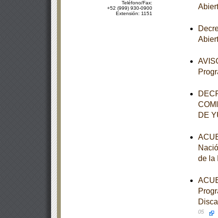
Teléfono/Fax:
Abier
+52 (999) 930-0900
Extensión: 1151
Decre
Abier
AVISO
Progr
DECR
COMI
DE 
ACUER
Nació
de la
ACUER
Progr
Disca
05