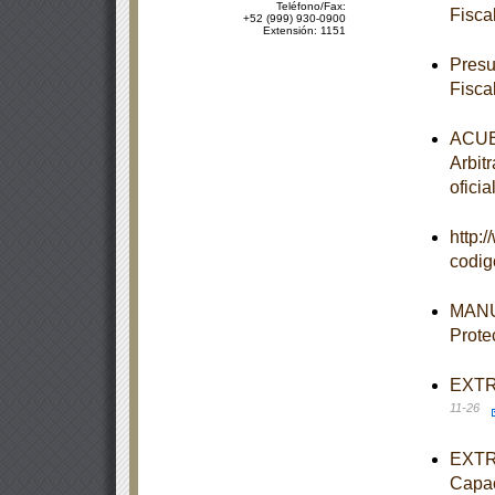
Teléfono/Fax:
Fisca
+52 (999) 930-0900
Extensión: 1151
Presu
Fisca
ACUER
Arbit
oficia
http:
codi
MANUA
Prote
EXTRA
11-26
EXTRA
Capac