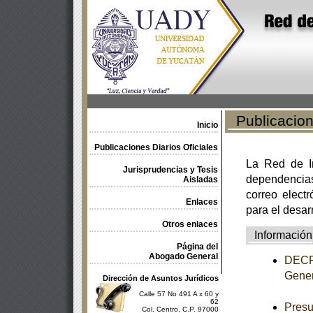
Publicacione
Inicio
Publicaciones Diarios Oficiales
La Red de In
Jurisprudencias y Tesis
dependencia
Aisladas
correo electr
Enlaces
para el desar
Otros enlaces
Información
Página del
Abogado General
DECRE
Gener
Dirección de Asuntos Jurídicos
Calle 57 No 491 A x 60 y
62
Presu
Col. Centro, C.P. 97000