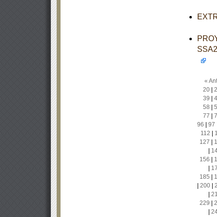
EXTRA
PROY
SSA2-
« Ant
20
|
39
|
58
|
77
|
96
|
97
112
|
127
|
|
1
156
|
|
1
185
|
|
200
|
|
2
229
|
|
2