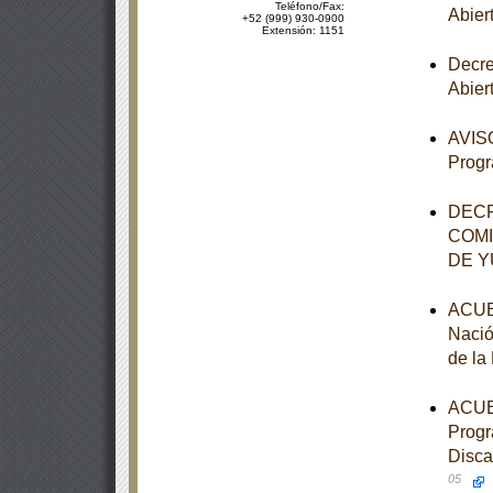
Teléfono/Fax:
Abier
+52 (999) 930-0900
Extensión: 1151
Decre
Abier
AVISO
Progr
DECR
COMI
DE 
ACUER
Nació
de la
ACUER
Progr
Disca
05