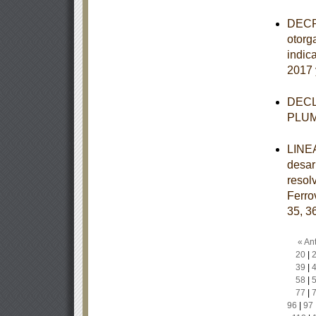
DECRE
otorg
indic
2017 
DECLA
PLU
LINEA
desar
resol
Ferro
35, 3
« Ant
20
|
39
|
58
|
77
|
96
|
97