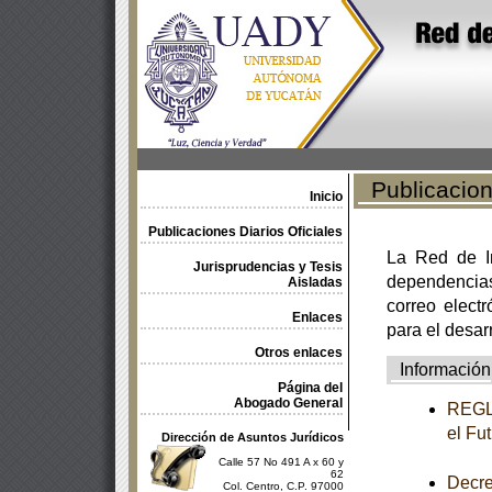
Publicacione
Inicio
Publicaciones Diarios Oficiales
La Red de In
Jurisprudencias y Tesis
dependencia
Aisladas
correo electr
Enlaces
para el desar
Otros enlaces
Información
Página del
Abogado General
REGLA
el Fu
Dirección de Asuntos Jurídicos
Calle 57 No 491 A x 60 y
62
Decre
Col. Centro, C.P. 97000