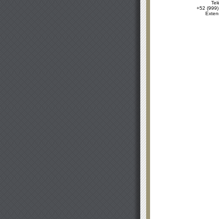
Tel
+52 (999)
Exten