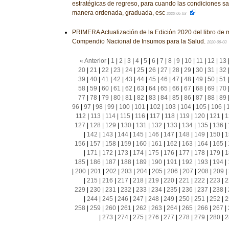
estratégicas de regreso, para cuando las condiciones san
manera ordenada, graduada, esc
2020-06-03
PRIMERA Actualización de la Edición 2020 del libro de
Compendio Nacional de Insumos para la Salud.
2020-06-03
« Anterior
|
1
|
2
|
3
|
4
|
5
|
6
|
7
|
8
|
9
|
10
|
11
|
12
|
13
20
|
21
|
22
|
23
|
24
|
25
|
26
|
27
|
28
|
29
|
30
|
31
|
32
39
|
40
|
41
|
42
|
43
|
44
|
45
|
46
|
47
|
48
|
49
|
50
|
51
58
|
59
|
60
|
61
|
62
|
63
|
64
|
65
|
66
|
67
|
68
|
69
|
70
77
|
78
|
79
|
80
|
81
|
82
|
83
|
84
|
85
|
86
|
87
|
88
|
89
96
|
97
|
98
|
99
|
100
|
101
|
102
|
103
|
104
|
105
|
106
|
112
|
113
|
114
|
115
|
116
|
117
|
118
|
119
|
120
|
121
|
1
127
|
128
|
129
|
130
|
131
|
132
|
133
|
134
|
135
|
136
|
|
142
|
143
|
144
|
145
|
146
|
147
|
148
|
149
|
150
|
1
156
|
157
|
158
|
159
|
160
|
161
|
162
|
163
|
164
|
165
|
|
171
|
172
|
173
|
174
|
175
|
176
|
177
|
178
|
179
|
1
185
|
186
|
187
|
188
|
189
|
190
|
191
|
192
|
193
|
194
|
|
200
|
201
|
202
|
203
|
204
|
205
|
206
|
207
|
208
|
209
|
|
215
|
216
|
217
|
218
|
219
|
220
|
221
|
222
|
223
|
2
229
|
230
|
231
|
232
|
233
|
234
|
235
|
236
|
237
|
238
|
|
244
|
245
|
246
|
247
|
248
|
249
|
250
|
251
|
252
|
2
258
|
259
|
260
|
261
|
262
|
263
|
264
|
265
|
266
|
267
|
|
273
|
274
|
275
|
276
|
277
|
278
|
279
|
280
|
2