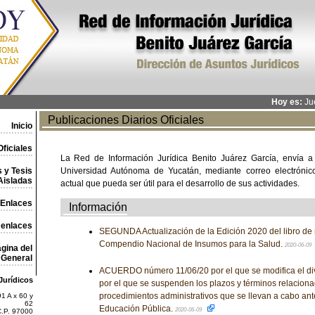
Hoy es:
Jue
Publicaciones Diarios Oficiales
Inicio
ficiales
La Red de Información Jurídica Benito Juárez García, envía a
 y Tesis
Universidad Autónoma de Yucatán, mediante correo electrónico,
Aisladas
actual que pueda ser útil para el desarrollo de sus actividades.
Enlaces
Información
 enlaces
SEGUNDA Actualización de la Edición 2020 del libro de
Compendio Nacional de Insumos para la Salud.
2020-06-09
gina del
General
ACUERDO número 11/06/20 por el que se modifica el di
Jurídicos
por el que se suspenden los plazos y términos relaciona
procedimientos administrativos que se llevan a cabo ant
1 A x 60 y
62
Educación Pública.
2020-06-09
C.P. 97000