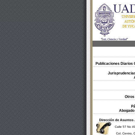
Publicaciones Diarios O
Jurisprudencias
Otros
Pá
Abogado 
Dirección de Asuntos 
Calle 57 No 49
Col. Centro, 