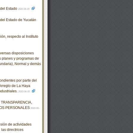
o del Estado
2020-06-09
o del Estado de Yucatán
ón, respecto al Instituto
versas disposiciones
os planes y programas de
cundaria), Normal y demás
ndientes por parte del
Arreglo de La Haya
ndustriales.
2020-06-05
DE TRANSPARENCIA,
TOS PERSONALES
2020-06-
ión de actividades
las directrices