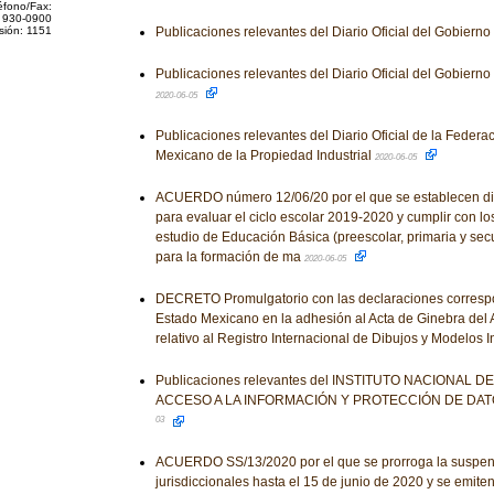
éfono/Fax:
 930-0900
sión: 1151
Publicaciones relevantes del Diario Oficial del Gobiern
Publicaciones relevantes del Diario Oficial del Gobiern
2020-06-05
Publicaciones relevantes del Diario Oficial de la Federaci
Mexicano de la Propiedad Industrial
2020-06-05
ACUERDO número 12/06/20 por el que se establecen di
para evaluar el ciclo escolar 2019-2020 y cumplir con l
estudio de Educación Básica (preescolar, primaria y se
para la formación de ma
2020-06-05
DECRETO Promulgatorio con las declaraciones correspo
Estado Mexicano en la adhesión al Acta de Ginebra del 
relativo al Registro Internacional de Dibujos y Modelos I
Publicaciones relevantes del INSTITUTO NACIONAL 
ACCESO A LA INFORMACIÓN Y PROTECCIÓN DE DA
03
ACUERDO SS/13/2020 por el que se prorroga la suspens
jurisdiccionales hasta el 15 de junio de 2020 y se emiten 