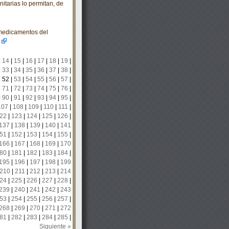
itarias lo permitan, de
 medicamentos del
|
14
|
15
|
16
|
17
|
18
|
19
|
|
33
|
34
|
35
|
36
|
37
|
38
|
|
52
|
53
|
54
|
55
|
56
|
57
|
|
71
|
72
|
73
|
74
|
75
|
76
|
|
90
|
91
|
92
|
93
|
94
|
95
|
107
|
108
|
109
|
110
|
111
|
22
|
123
|
124
|
125
|
126
|
137
|
138
|
139
|
140
|
141
51
|
152
|
153
|
154
|
155
|
166
|
167
|
168
|
169
|
170
80
|
181
|
182
|
183
|
184
|
195
|
196
|
197
|
198
|
199
210
|
211
|
212
|
213
|
214
24
|
225
|
226
|
227
|
228
|
239
|
240
|
241
|
242
|
243
53
|
254
|
255
|
256
|
257
|
268
|
269
|
270
|
271
|
272
81
|
282
|
283
|
284
|
285
|
Siguiente »