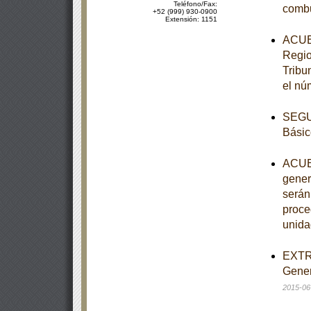
Teléfono/Fax:
combu
+52 (999) 930-0900
Extensión: 1151
ACUER
Regio
Tribu
el nú
SEGUN
Básic
ACUER
gener
serán
proce
unida
EXTRA
Gener
2015-06