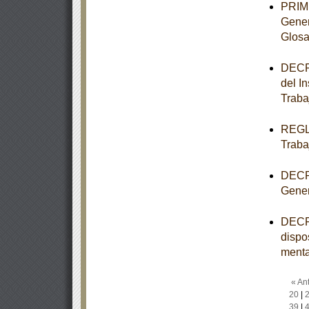
PRIME
Gener
Glosa
DECRE
del I
Traba
REGLA
Traba
DECRE
Gener
DECRE
dispo
menta
« Ant
20
|
39
|