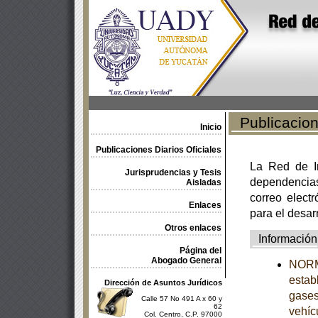
Publicacione
Inicio
Publicaciones Diarios Oficiales
La Red de In
Jurisprudencias y Tesis
dependencia
Aisladas
correo electr
Enlaces
para el desar
Otros enlaces
Información
Página del
Abogado General
NORM
estab
Dirección de Asuntos Jurídicos
gases
Calle 57 No 491 A x 60 y
62
vehíc
Col. Centro, C.P. 97000