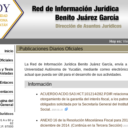
Hoy es:
Vie
Publicaciones Diarios Oficiales
Inicio
ficiales
La Red de Información Jurídica Benito Juárez García, envía a
 y Tesis
Universidad Autónoma de Yucatán, mediante correo electrónico,
Aisladas
actual que pueda ser útil para el desarrollo de sus actividades.
Enlaces
Información
 enlaces
ACUERDO ACDO.SA3.HCT.101214/282.P.DIR relacionado
otorgamiento de la garantía del interés fiscal, a los pat
gina del
obligados solicitada por la Secretaría General del Insti
General
Social.
2015-01-15
Jurídicos
ANEXO 16 de la Resolución Miscelánea Fiscal para 2015
1 A x 60 y
62
diciembre de 2014. (Continúa en la Tercera Sección)
2015
C.P. 97000