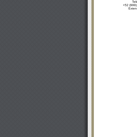
Tel
+52 (999)
Exten