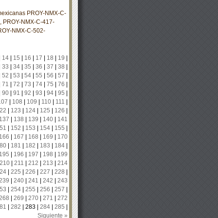
s mexicanas PROY-NMX-C-
 PROY-NMX-C-417-
ROY-NMX-C-502-
|
14
|
15
|
16
|
17
|
18
|
19
|
|
33
|
34
|
35
|
36
|
37
|
38
|
|
52
|
53
|
54
|
55
|
56
|
57
|
|
71
|
72
|
73
|
74
|
75
|
76
|
|
90
|
91
|
92
|
93
|
94
|
95
|
107
|
108
|
109
|
110
|
111
|
22
|
123
|
124
|
125
|
126
|
137
|
138
|
139
|
140
|
141
51
|
152
|
153
|
154
|
155
|
166
|
167
|
168
|
169
|
170
80
|
181
|
182
|
183
|
184
|
195
|
196
|
197
|
198
|
199
210
|
211
|
212
|
213
|
214
24
|
225
|
226
|
227
|
228
|
239
|
240
|
241
|
242
|
243
53
|
254
|
255
|
256
|
257
|
268
|
269
|
270
|
271
|
272
81
|
282
|
283
|
284
|
285
|
Siguiente »