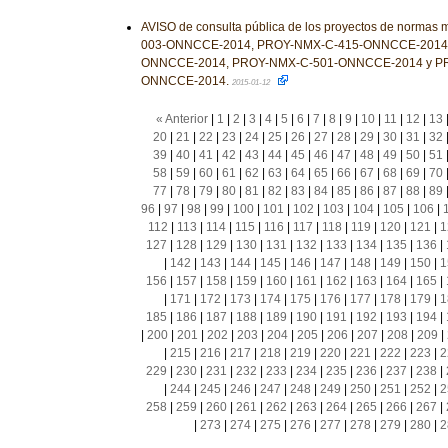
AVISO de consulta pública de los proyectos de norma
003-ONNCCE-2014, PROY-NMX-C-415-ONNCCE-2014,
ONNCCE-2014, PROY-NMX-C-501-ONNCCE-2014 y P
ONNCCE-2014.
2015-01-12
« Anterior
|
1
|
2
|
3
|
4
|
5
|
6
|
7
|
8
|
9
|
10
|
11
|
12
|
13
20
|
21
|
22
|
23
|
24
|
25
|
26
|
27
|
28
|
29
|
30
|
31
|
32
39
|
40
|
41
|
42
|
43
|
44
|
45
|
46
|
47
|
48
|
49
|
50
|
51
58
|
59
|
60
|
61
|
62
|
63
|
64
|
65
|
66
|
67
|
68
|
69
|
70
77
|
78
|
79
|
80
|
81
|
82
|
83
|
84
|
85
|
86
|
87
|
88
|
89
96
|
97
|
98
|
99
|
100
|
101
|
102
|
103
|
104
|
105
|
106
|
112
|
113
|
114
|
115
|
116
|
117
|
118
|
119
|
120
|
121
|
1
127
|
128
|
129
|
130
|
131
|
132
|
133
|
134
|
135
|
136
|
|
142
|
143
|
144
|
145
|
146
|
147
|
148
|
149
|
150
|
1
156
|
157
|
158
|
159
|
160
|
161
|
162
|
163
|
164
|
165
|
|
171
|
172
|
173
|
174
|
175
|
176
|
177
|
178
|
179
|
1
185
|
186
|
187
|
188
|
189
|
190
|
191
|
192
|
193
|
194
|
|
200
|
201
|
202
|
203
|
204
|
205
|
206
|
207
|
208
|
209
|
|
215
|
216
|
217
|
218
|
219
|
220
|
221
|
222
|
223
|
2
229
|
230
|
231
|
232
|
233
|
234
|
235
|
236
|
237
|
238
|
|
244
|
245
|
246
|
247
|
248
|
249
|
250
|
251
|
252
|
2
258
|
259
|
260
|
261
|
262
|
263
|
264
|
265
|
266
|
267
|
|
273
|
274
|
275
|
276
|
277
|
278
|
279
|
280
|
2