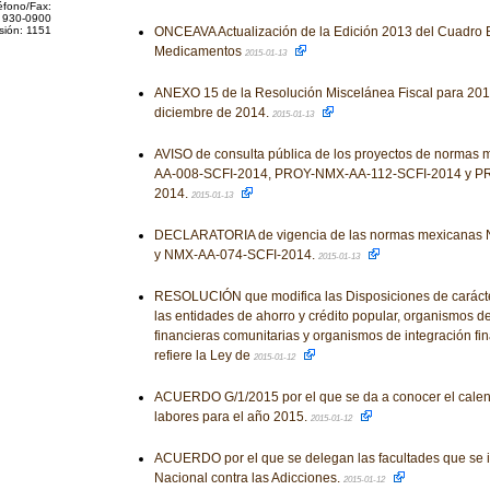
éfono/Fax:
 930-0900
sión: 1151
ONCEAVA Actualización de la Edición 2013 del Cuadro 
Medicamentos
2015-01-13
ANEXO 15 de la Resolución Miscelánea Fiscal para 2015
diciembre de 2014.
2015-01-13
AVISO de consulta pública de los proyectos de norma
AA-008-SCFI-2014, PROY-NMX-AA-112-SCFI-2014 y P
2014.
2015-01-13
DECLARATORIA de vigencia de las normas mexicanas
y NMX-AA-074-SCFI-2014.
2015-01-13
RESOLUCIÓN que modifica las Disposiciones de carácte
las entidades de ahorro y crédito popular, organismos d
financieras comunitarias y organismos de integración fin
refiere la Ley de
2015-01-12
ACUERDO G/1/2015 por el que se da a conocer el calen
labores para el año 2015.
2015-01-12
ACUERDO por el que se delegan las facultades que se 
Nacional contra las Adicciones.
2015-01-12