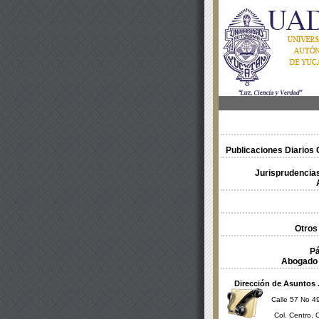
Publicaciones Diarios O
Jurisprudencias
Otros
Pá
Abogado 
Dirección de Asuntos 
Calle 57 No 49
Col. Centro, 