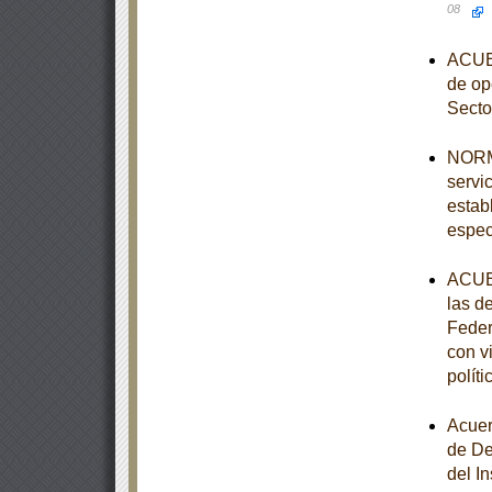
08
ACUER
de op
Secto
NORMA
servi
estab
espec
ACUER
las d
Feder
con v
polít
Acuer
de De
del I