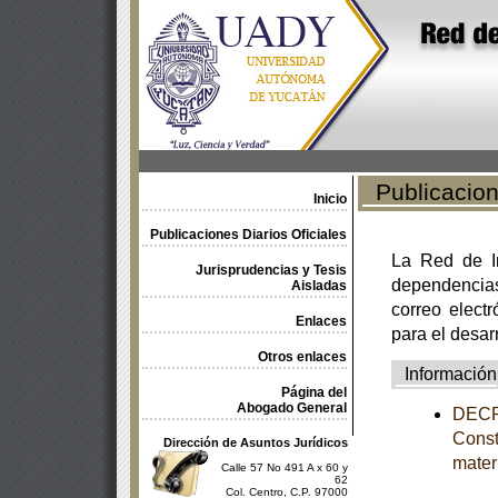
Publicacione
Inicio
Publicaciones Diarios Oficiales
La Red de In
Jurisprudencias y Tesis
dependencia
Aisladas
correo electr
Enlaces
para el desar
Otros enlaces
Información
Página del
Abogado General
DECRE
Const
Dirección de Asuntos Jurídicos
mater
Calle 57 No 491 A x 60 y
62
Col. Centro, C.P. 97000