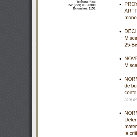
Teléfono/Fax:
PROY
+52 (999) 930-0900
Extensión: 1151
ARTF-
monol
DÉCIM
Misce
25-Bi
NOVEN
Misce
NORMA
de bu
conte
2019-04
NORM
Deter
mater
la cri