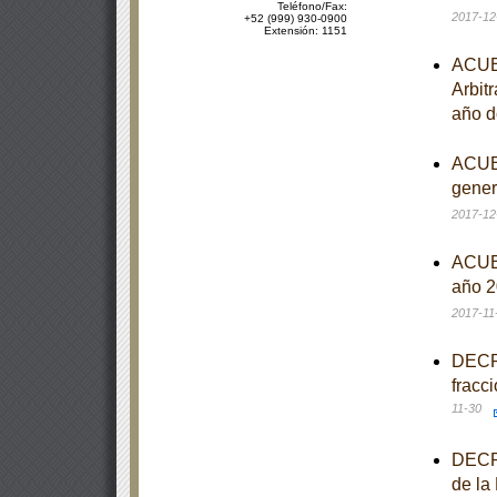
Teléfono/Fax:
2017-12
+52 (999) 930-0900
Extensión: 1151
ACUER
Arbitr
año d
ACUER
gener
2017-12
ACUER
año 2
2017-11
DECRE
fracc
11-30
DECRE
de la