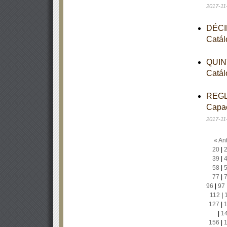
2017-11
DÉCIM
Catál
QUINT
Catál
REGLA
Capac
2017-11
« Ant
20
|
39
|
58
|
77
|
96
|
97
112
|
127
|
|
1
156
|