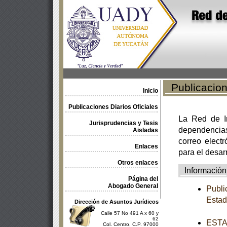
Publicacione
Inicio
Publicaciones Diarios Oficiales
La Red de In
Jurisprudencias y Tesis
dependencia
Aisladas
correo electr
Enlaces
para el desar
Otros enlaces
Información
Página del
Abogado General
Publi
Esta
Dirección de Asuntos Jurídicos
Calle 57 No 491 A x 60 y
62
ESTAT
Col. Centro, C.P. 97000