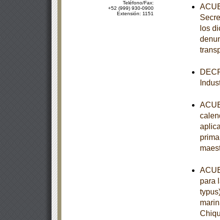
Teléfono/Fax:
ACUER
+52 (999) 930-0900
Extensión: 1151
Secre
los d
denun
trans
DECRE
Indust
ACUER
calen
aplic
prima
maest
ACUER
para 
typus
marin
Chiqu