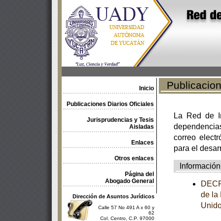
Publicacione
Inicio
Publicaciones Diarios Oficiales
La Red de In
Jurisprudencias y Tesis
dependencia
Aisladas
correo electr
Enlaces
para el desar
Otros enlaces
Información
Página del
Abogado General
DECRE
de la
Dirección de Asuntos Jurídicos
Unido
Calle 57 No 491 A x 60 y
62
Col. Centro, C.P. 97000