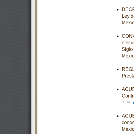
DECRE
Ley d
Mexi
CONVE
ejecu
Siglo 
Mexic
REGLA
Prest
ACUER
Contr
05-14
ACUER
conoce
Mexic