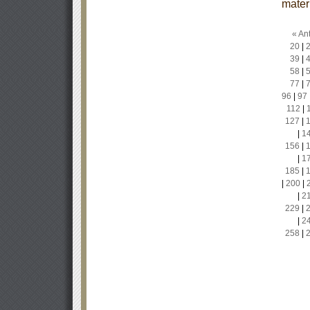
mater
« Ant
20
|
39
|
58
|
77
|
96
|
97
112
|
127
|
|
1
156
|
|
1
185
|
|
200
|
|
2
229
|
|
2
258
|