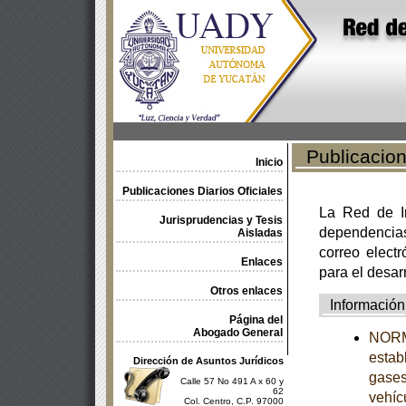
Publicacione
Inicio
Publicaciones Diarios Oficiales
La Red de In
Jurisprudencias y Tesis
dependencia
Aisladas
correo electr
Enlaces
para el desar
Otros enlaces
Información
Página del
Abogado General
NORM
estab
Dirección de Asuntos Jurídicos
gases
Calle 57 No 491 A x 60 y
62
vehíc
Col. Centro, C.P. 97000