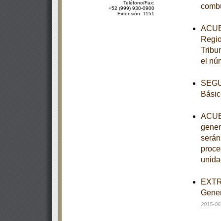
Teléfono/Fax:
combu
+52 (999) 930-0900
Extensión: 1151
ACUER
Regio
Tribu
el nú
SEGUN
Básic
ACUER
gener
serán
proce
unida
EXTRA
Gener
2015-06