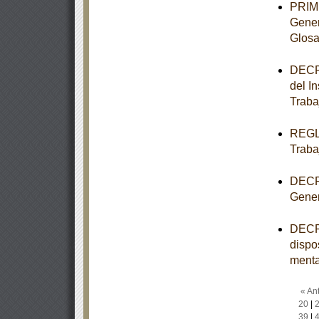
PRIME
Gener
Glosa
DECRE
del I
Traba
REGLA
Traba
DECRE
Gener
DECRE
dispo
menta
« Ant
20
|
39
|