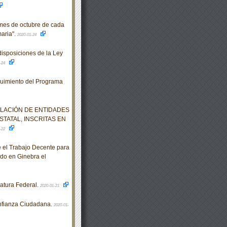
 mes de octubre de cada
aria".
2020-01-24
isposiciones de la Ley
-24
guimiento del Programa
ELACIÓN DE ENTIDADES
TATAL, INSCRITAS EN
-22
 el Trabajo Decente para
do en Ginebra el
atura Federal.
2020-01-21
onfianza Ciudadana.
2020-01-