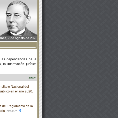
rnes, 7 de Agosto de 2026
 las dependencias de la
 la información jurídica
[Subir]
stituto Nacional del
público en el año 2020.
s del Reglamento de la
aria.
2020-01-27