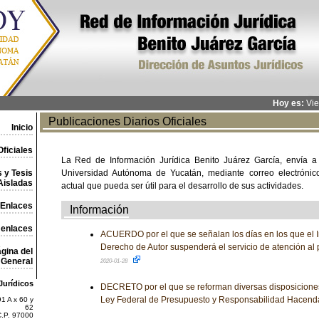
Hoy es:
Vie
Publicaciones Diarios Oficiales
Inicio
ficiales
La Red de Información Jurídica Benito Juárez García, envía a
 y Tesis
Universidad Autónoma de Yucatán, mediante correo electrónico,
Aisladas
actual que pueda ser útil para el desarrollo de sus actividades.
Enlaces
Información
 enlaces
ACUERDO por el que se señalan los días en los que el In
Derecho de Autor suspenderá el servicio de atención al 
gina del
General
2020-01-28
Jurídicos
DECRETO por el que se reforman diversas disposicione
Ley Federal de Presupuesto y Responsabilidad Hacend
1 A x 60 y
62
C.P. 97000