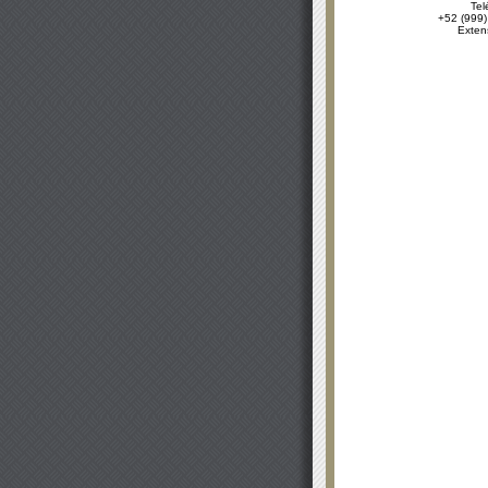
Tel
+52 (999)
Exten