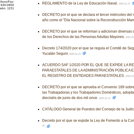
éfono/Fax:
REGLAMENTO de la Ley de Educación Naval.
2020-01-27
 930-0900
sión: 1151
DECRETO por el que se declara el tercer miércoles del
año como el "Día Nacional sobre la Reconstrucción Mam
DECRETO por el que se reforman y adicionan diversas d
de los Derechos de las Personas Adultas Mayores.
2020-01
Decreto 174/2020 por el que se regula el Comité de Se
Yucatán Seguro
2020-01-23
ACUERDO SAF 1/2020 POR EL QUE SE EXPIDE LA R
PARAESTATALES DE LA ADMINISTRACIÓN PÚBLICA ES
EL REGISTRO DE ENTIDADES PARAESTATALES.
2020-01
DECRETO por el que se aprueba el Convenio 189 sobre
las Trabajadoras y los Trabajadores Domésticos, adopta
dieciséis de junio de dos mil once.
2020-01-21
CATÁLOGO General de Puestos del Consejo de la Judic
Decreto por el que se expide la Ley de Fomento a la C
20