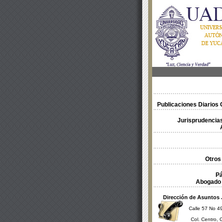
Publicaciones Diarios O
Jurisprudencias
Otros
Pá
Abogado 
Dirección de Asuntos 
Calle 57 No 49
Col. Centro, 