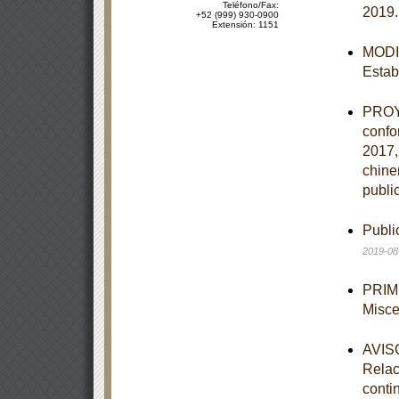
Teléfono/Fax:
2019
+52 (999) 930-0900
Extensión: 1151
MODIF
Estab
PROYE
confo
2017,
chine
publi
Publi
2019-08
PRIME
Misce
AVISO
Relac
conti