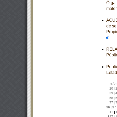
Órgan
mater
ACUER
de ser
Propi
RELAC
Públi
Publi
Estad
« Ant
20
|
39
|
58
|
77
|
96
|
97
112
|
127
|