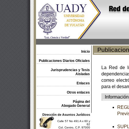
Publicacione
Inicio
Publicaciones Diarios Oficiales
La Red de In
Jurisprudencias y Tesis
dependencia
Aisladas
correo electr
Enlaces
para el desar
Otros enlaces
Información
Página del
Abogado General
REGLA
Previ
Dirección de Asuntos Jurídicos
Calle 57 No 491 A x 60 y
62
SUPL
Col. Centro, C.P. 97000