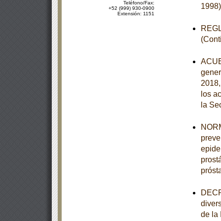
Teléfono/Fax:
1998)
+52 (999) 930-0900
Extensión: 1151
REGLA
(Cont
ACUER
gener
2018,
los a
la Se
NORMA
preve
epide
prost
próst
DECRE
diver
de la