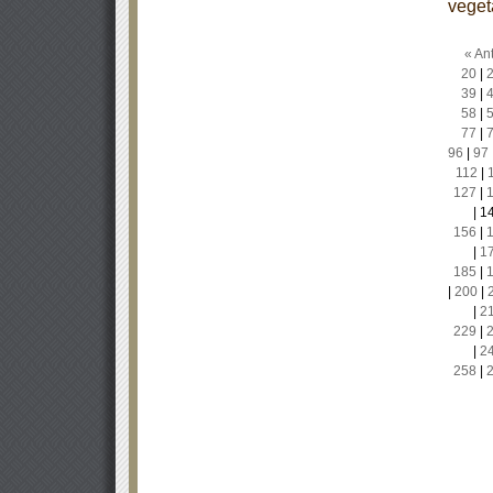
veget
« Ant
20
|
39
|
58
|
77
|
96
|
97
112
|
127
|
|
1
156
|
|
1
185
|
|
200
|
|
2
229
|
|
2
258
|