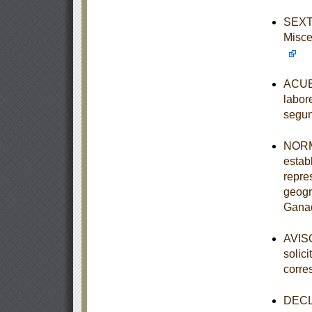
SEXTA
Misce
ACUER
labor
segun
NORM
establ
repre
geogr
Ganad
AVISO
solic
corre
DECLA