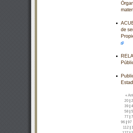
Órgan
mater
ACUER
de ser
Propi
RELAC
Públi
Publi
Estad
« Ant
20
|
39
|
58
|
77
|
96
|
97
112
|
127
|