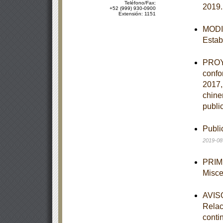
Teléfono/Fax:
2019
+52 (999) 930-0900
Extensión: 1151
MODIF
Estab
PROYE
confo
2017,
chine
publi
Publi
2019-08
PRIME
Misce
AVISO
Relac
conti