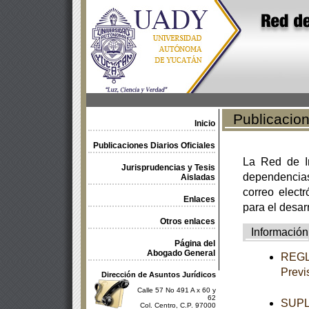
Publicacione
Inicio
Publicaciones Diarios Oficiales
La Red de In
Jurisprudencias y Tesis
dependencia
Aisladas
correo electr
Enlaces
para el desar
Otros enlaces
Información
Página del
Abogado General
REGLA
Previ
Dirección de Asuntos Jurídicos
Calle 57 No 491 A x 60 y
62
SUPL
Col. Centro, C.P. 97000