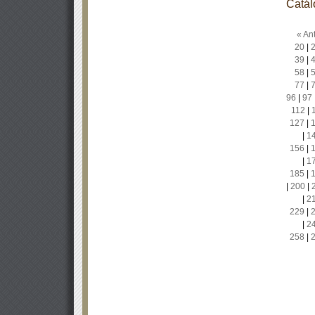
Catál
« Ant
20
|
39
|
58
|
77
|
96
|
97
112
|
127
|
|
1
156
|
|
1
185
|
|
200
|
|
2
229
|
|
2
258
|