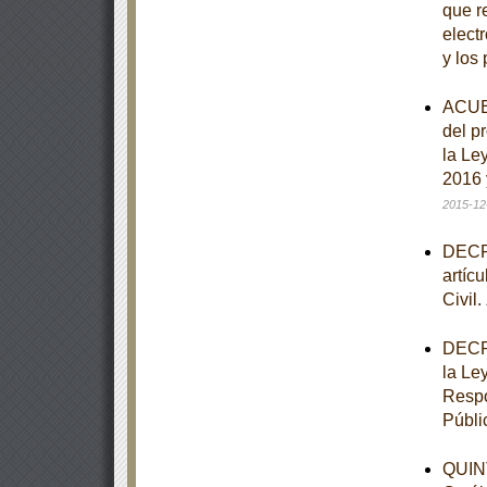
que re
elect
y los
ACUER
del p
la Le
2016 
2015-12
DECRE
artíc
Civil.
DECRE
la Le
Respo
Públi
QUINT