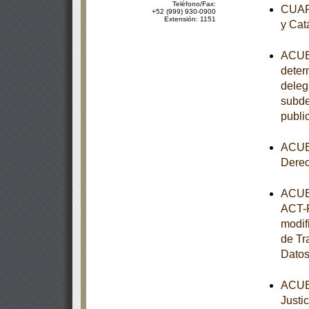
Teléfono/Fax:
CUART
+52 (999) 930-0900
Extensión: 1151
y Cat
ACUER
determ
deleg
subde
publi
ACUER
Dere
ACUER
ACT-P
modif
de Tr
Datos
ACUER
Justi