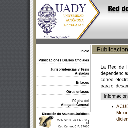
Publicacione
Inicio
Publicaciones Diarios Oficiales
La Red de In
Jurisprudencias y Tesis
dependencia
Aisladas
correo electr
Enlaces
para el desar
Otros enlaces
Información
Página del
Abogado General
ACUER
Mexic
Dirección de Asuntos Jurídicos
dicie
Calle 57 No 491 A x 60 y
62
Col. Centro, C.P. 97000