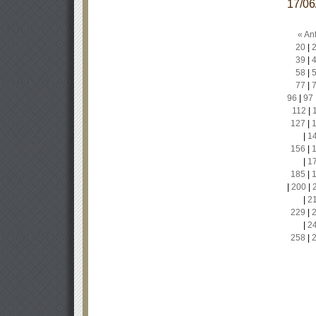
17/0
« Ant
20
|
39
|
58
|
77
|
96
|
97
112
|
127
|
|
1
156
|
|
1
185
|
|
200
|
|
2
229
|
|
2
258
|