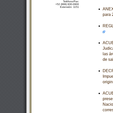
Teléfono/Fax:
+52 (999) 930-0900
Extensión: 1151
ANEXO
para 
REGLA
ACUER
Judic
las á
de sa
DECRE
Impue
origi
ACUER
prese
Nacio
corre