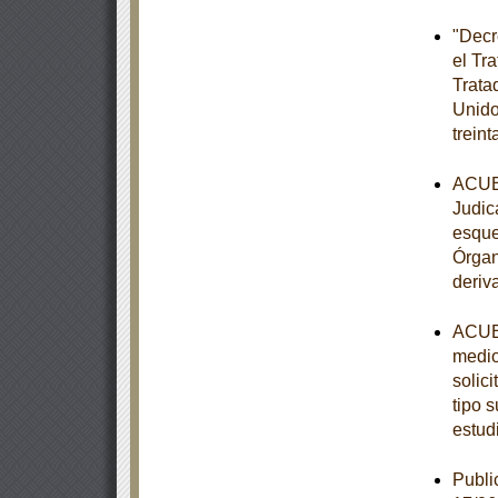
"Decr
el Tr
Trata
Unido
trein
ACUER
Judic
esque
Órgan
deriv
ACUER
medio
solic
tipo s
estud
Publi