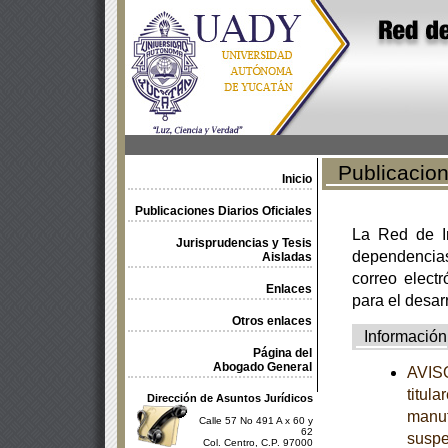
Publicacione
Inicio
Publicaciones Diarios Oficiales
La Red de In
Jurisprudencias y Tesis
dependencia
Aisladas
correo electr
Enlaces
para el desar
Otros enlaces
Información
Página del
Abogado General
AVISO
titul
Dirección de Asuntos Jurídicos
manuf
Calle 57 No 491 A x 60 y
62
suspe
Col. Centro, C.P. 97000