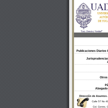
Publicaciones Diarios O
Jurisprudencias
Otros
Pá
Abogado 
Dirección de Asuntos 
Calle 57 No 49
Col. Centro, 