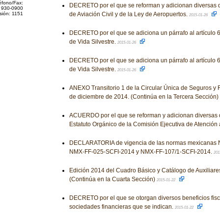
éfono/Fax:
DECRETO por el que se reforman y adicionan diversas d
 930-0900
sión: 1151
de Aviación Civil y de la Ley de Aeropuertos.
2015-01-26
DECRETO por el que se adiciona un párrafo al artículo 6
de Vida Silvestre.
2015-01-26
DECRETO por el que se adiciona un párrafo al artículo 6
de Vida Silvestre.
2015-01-26
ANEXO Transitorio 1 de la Circular Única de Seguros y F
de diciembre de 2014. (Continúa en la Tercera Sección)
ACUERDO por el que se reforman y adicionan diversas d
Estatuto Orgánico de la Comisión Ejecutiva de Atención 
DECLARATORIA de vigencia de las normas mexicanas 
NMX-FF-025-SCFI-2014 y NMX-FF-107/1-SCFI-2014.
201
Edición 2014 del Cuadro Básico y Catálogo de Auxiliare
(Continúa en la Cuarta Sección)
2015-01-22
DECRETO por el que se otorgan diversos beneficios fisc
sociedades financieras que se indican.
2015-01-22