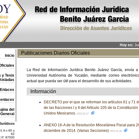
Hoy es:
Jue
Publicaciones Diarios Oficiales
Inicio
ficiales
La Red de Información Jurídica Benito Juárez García, envía a
 y Tesis
Universidad Autónoma de Yucatán, mediante correo electrónico,
Aisladas
actual que pueda ser útil para el desarrollo de sus actividades.
Enlaces
Información
 enlaces
DECRETO por el que se reforman los artículos 61 y 71 
de las fracciones I y II del Artículo 105 de la Constitución
gina del
Unidos Mexicanos.
General
2015-01-27
Jurídicos
ANEXO 16-A de la Resolución Miscelánea Fiscal para 20
diciembre de 2014. (Varias Secciones)
1 A x 60 y
2015-01-26
62
C.P. 97000