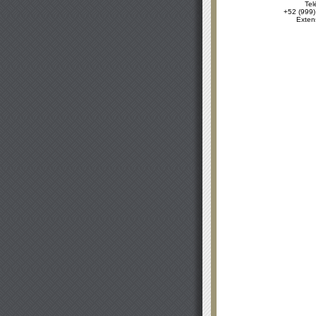
Tel
+52 (999)
Exten