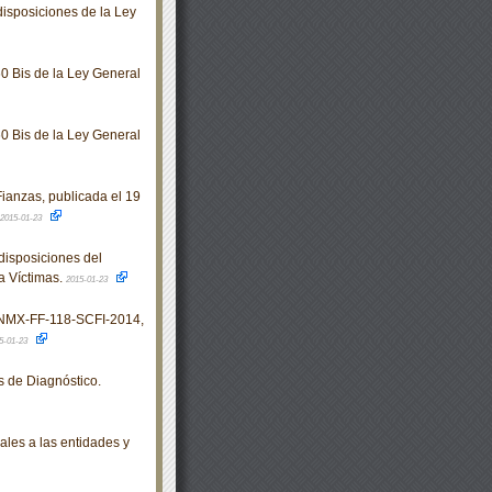
isposiciones de la Ley
0 Bis de la Ley General
0 Bis de la Ley General
ianzas, publicada el 19
2015-01-23
isposiciones del
a Víctimas.
2015-01-23
NMX-FF-118-SCFI-2014,
5-01-23
s de Diagnóstico.
ales a las entidades y