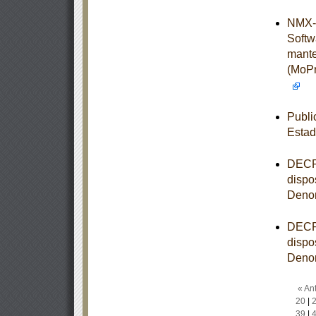
NMX-I
Softw
mante
(MoPr
Publi
Estad
DECRE
dispo
Denom
DECRE
dispo
Denom
« Ant
20
|
39
|