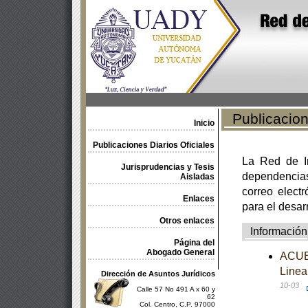
Publicacione
Inicio
Publicaciones Diarios Oficiales
La Red de In
Jurisprudencias y Tesis
dependencia
Aisladas
correo electr
Enlaces
para el desar
Otros enlaces
Información
Página del
Abogado General
ACUER
Linea
Dirección de Asuntos Jurídicos
10-03
Calle 57 No 491 A x 60 y
62
Col. Centro, C.P. 97000