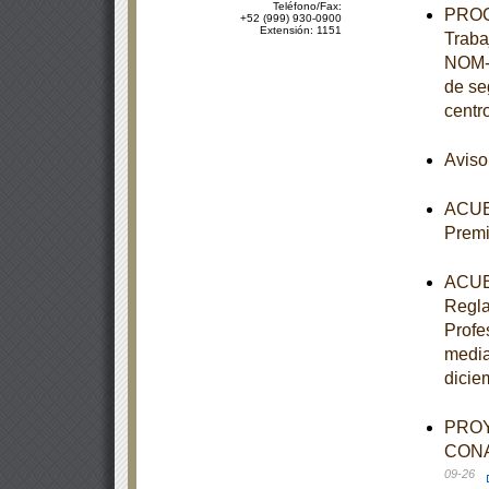
Teléfono/Fax:
PROCE
+52 (999) 930-0900
Extensión: 1151
Traba
NOM-0
de se
centr
Aviso
ACUER
Premi
ACUER
Regla
Profe
media
dicie
PROY
CONAG
09-26