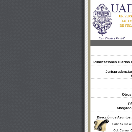
Publicaciones Diarios O
Jurisprudencias
Otros
Pá
Abogado 
Dirección de Asuntos 
Calle 57 No 49
Col. Centro, 