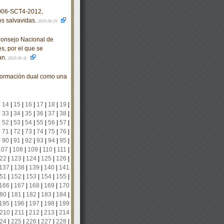
006-SCT4-2012,
os salvavidas.
2015-06-15
Consejo Nacional de
s, por el que se
an.
2015-06-11
formación dual como una
|
14
|
15
|
16
|
17
|
18
|
19
|
|
33
|
34
|
35
|
36
|
37
|
38
|
|
52
|
53
|
54
|
55
|
56
|
57
|
|
71
|
72
|
73
|
74
|
75
|
76
|
|
90
|
91
|
92
|
93
|
94
|
95
|
107
|
108
|
109
|
110
|
111
|
22
|
123
|
124
|
125
|
126
|
137
|
138
|
139
|
140
|
141
51
|
152
|
153
|
154
|
155
|
166
|
167
|
168
|
169
|
170
80
|
181
|
182
|
183
|
184
|
195
|
196
|
197
|
198
|
199
210
|
211
|
212
|
213
|
214
24
|
225
|
226
|
227
|
228
|