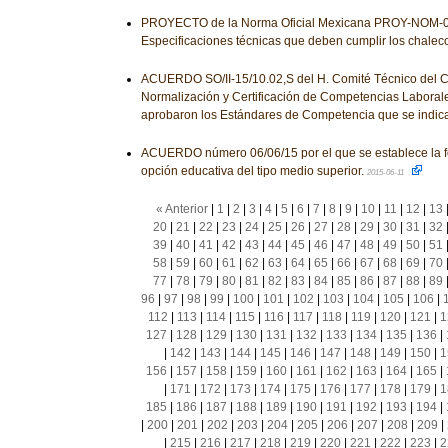
PROYECTO de la Norma Oficial Mexicana PROY-NOM-
Especificaciones técnicas que deben cumplir los chalec
ACUERDO SO/II-15/10.02,S del H. Comité Técnico del 
Normalización y Certificación de Competencias Laborale
aprobaron los Estándares de Competencia que se indic
ACUERDO número 06/06/15 por el que se establece la 
opción educativa del tipo medio superior.
2015-06-11
« Anterior
|
1
|
2
|
3
|
4
|
5
|
6
|
7
|
8
|
9
|
10
|
11
|
12
|
13
20
|
21
|
22
|
23
|
24
|
25
|
26
|
27
|
28
|
29
|
30
|
31
|
32
39
|
40
|
41
|
42
|
43
|
44
|
45
|
46
|
47
|
48
|
49
|
50
|
51
58
|
59
|
60
|
61
|
62
|
63
|
64
|
65
|
66
|
67
|
68
|
69
|
70
77
|
78
|
79
|
80
|
81
|
82
|
83
|
84
|
85
|
86
|
87
|
88
|
89
96
|
97
|
98
|
99
|
100
|
101
|
102
|
103
|
104
|
105
|
106
|
112
|
113
|
114
|
115
|
116
|
117
|
118
|
119
|
120
|
121
|
1
127
|
128
|
129
|
130
|
131
|
132
|
133
|
134
|
135
|
136
|
|
142
|
143
|
144
|
145
|
146
|
147
|
148
|
149
|
150
|
1
156
|
157
|
158
|
159
|
160
|
161
|
162
|
163
|
164
|
165
|
|
171
|
172
|
173
|
174
|
175
|
176
|
177
|
178
|
179
|
1
185
|
186
|
187
|
188
|
189
|
190
|
191
|
192
|
193
|
194
|
|
200
|
201
|
202
|
203
|
204
|
205
|
206
|
207
|
208
|
209
|
|
215
|
216
|
217
|
218
|
219
|
220
|
221
|
222
|
223
|
2