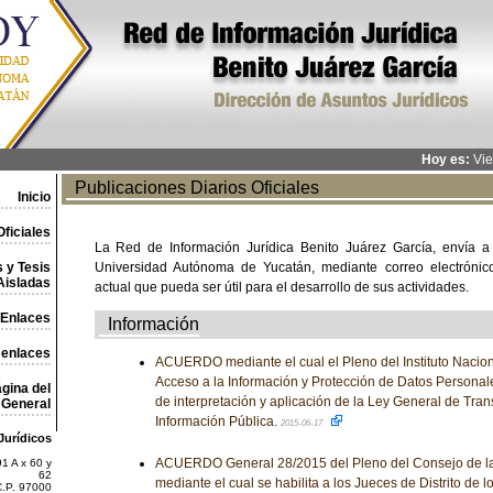
Hoy es:
Vie
Publicaciones Diarios Oficiales
Inicio
ficiales
La Red de Información Jurídica Benito Juárez García, envía a
 y Tesis
Universidad Autónoma de Yucatán, mediante correo electrónico,
Aisladas
actual que pueda ser útil para el desarrollo de sus actividades.
Enlaces
Información
 enlaces
ACUERDO mediante el cual el Pleno del Instituto Nacion
Acceso a la Información y Protección de Datos Personal
gina del
de interpretación y aplicación de la Ley General de Tran
General
Información Pública.
2015-06-17
Jurídicos
ACUERDO General 28/2015 del Pleno del Consejo de la 
1 A x 60 y
62
mediante el cual se habilita a los Jueces de Distrito de l
C.P. 97000