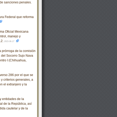
 de sanciones penales.
ra Federal que reforma
rma Oficial Mexicana
trol, manejo y
12.
2015-06-17
 prórroga de la comisión
 del Socorro Sujo Nava
ntro I (Chihuahua,
erso 286 por el que se
 criterios generales, a
n el extranjero y la
 entidades de la
l de la República, así
ida cautelar y de la