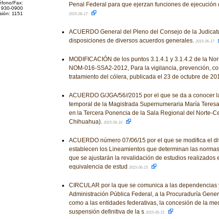
éfono/Fax:
Penal Federal para que ejerzan funciones de ejecución
 930-0900
sión: 1151
2015-06-17
ACUERDO General del Pleno del Consejo de la Judicatu
disposiciones de diversos acuerdos generales.
2015-06-17
MODIFICACIÓN de los puntos 3.1.4.1 y 3.1.4.2 de la No
NOM-016-SSA2-2012, Para la vigilancia, prevención, con
tratamiento del cólera, publicada el 23 de octubre de 20
ACUERDO G/JGA/56//2015 por el que se da a conocer la
temporal de la Magistrada Supernumeraria María Teresa
en la Tercera Ponencia de la Sala Regional del Norte-Ce
Chihuahua).
2015-06-16
ACUERDO número 07/06/15 por el que se modifica el div
establecen los Lineamientos que determinan las normas y
que se ajustarán la revalidación de estudios realizados e
equivalencia de estud
2015-06-15
CIRCULAR por la que se comunica a las dependencias y
Administración Pública Federal, a la Procuraduría Genera
como a las entidades federativas, la concesión de la med
suspensión definitiva de la s
2015-06-15