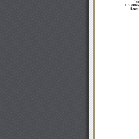
Tel
+52 (999)
Exten