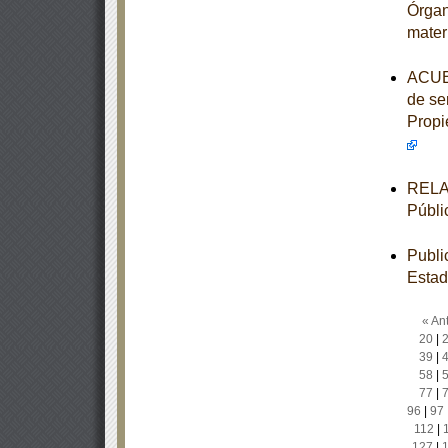
Órgan
mater
ACUER
de ser
Propi
RELAC
Públi
Publi
Estad
« Ant
20
|
39
|
58
|
77
|
96
|
97
112
|
127
|