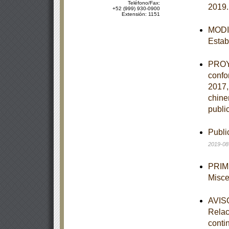
Teléfono/Fax:
2019
+52 (999) 930-0900
Extensión: 1151
MODIF
Estab
PROYE
confo
2017,
chine
publi
Publi
2019-08
PRIME
Misce
AVISO
Relac
conti