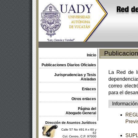
Publicacione
Inicio
Publicaciones Diarios Oficiales
La Red de In
Jurisprudencias y Tesis
dependencia
Aisladas
correo electr
Enlaces
para el desar
Otros enlaces
Información
Página del
Abogado General
REGLA
Previ
Dirección de Asuntos Jurídicos
Calle 57 No 491 A x 60 y
62
SUPL
Col. Centro, C.P. 97000