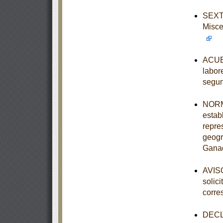
SEXTA
Misce
ACUER
labor
segun
NORM
establ
repre
geogr
Ganad
AVISO
solic
corre
DECLA