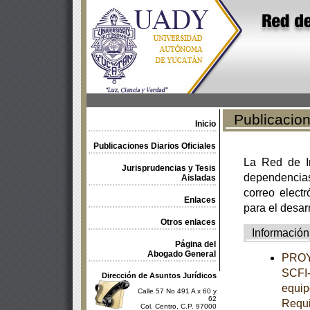
Publicacione
Inicio
Publicaciones Diarios Oficiales
La Red de In
Jurisprudencias y Tesis
dependencia
Aisladas
correo electr
Enlaces
para el desar
Otros enlaces
Información
Página del
Abogado General
PROY
SCFI-
Dirección de Asuntos Jurídicos
equip
Calle 57 No 491 A x 60 y
62
Requi
Col. Centro, C.P. 97000