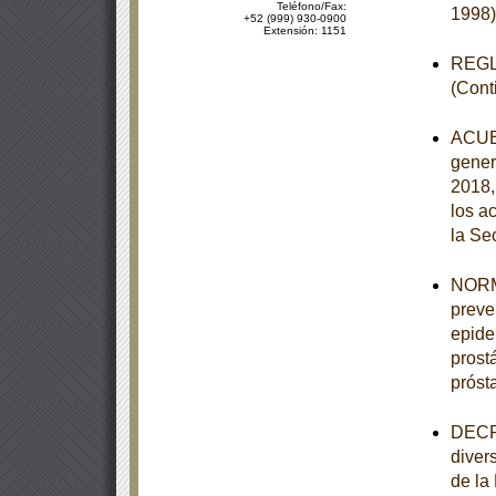
Teléfono/Fax:
1998)
+52 (999) 930-0900
Extensión: 1151
REGLA
(Cont
ACUER
gener
2018,
los a
la Se
NORMA
preve
epide
prost
próst
DECRE
diver
de la