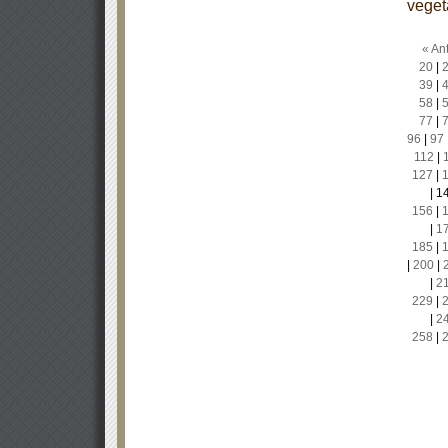
veget
« Ant
20
|
39
|
58
|
77
|
96
|
97
112
|
127
|
|
1
156
|
|
1
185
|
|
200
|
|
2
229
|
|
2
258
|