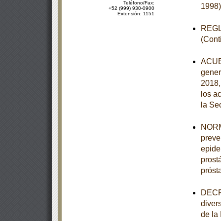
Teléfono/Fax:
1998)
+52 (999) 930-0900
Extensión: 1151
REGLA
(Cont
ACUER
gener
2018,
los a
la Se
NORMA
preve
epide
prost
próst
DECRE
diver
de la