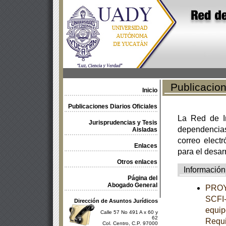
Publicacione
Inicio
Publicaciones Diarios Oficiales
La Red de In
Jurisprudencias y Tesis
dependencia
Aisladas
correo electr
Enlaces
para el desar
Otros enlaces
Información
Página del
Abogado General
PROY
SCFI-
Dirección de Asuntos Jurídicos
equip
Calle 57 No 491 A x 60 y
62
Requi
Col. Centro, C.P. 97000