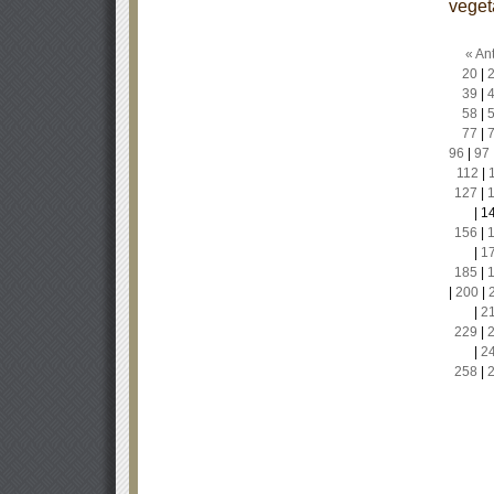
veget
« Ant
20
|
39
|
58
|
77
|
96
|
97
112
|
127
|
|
1
156
|
|
1
185
|
|
200
|
|
2
229
|
|
2
258
|