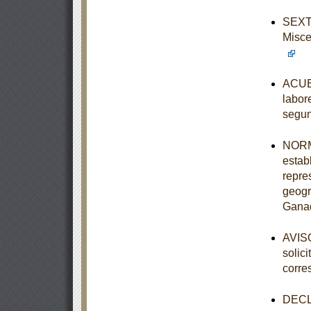
SEXTA
Misce
ACUER
labor
segun
NORM
establ
repre
geogr
Ganad
AVISO
solic
corre
DECLA