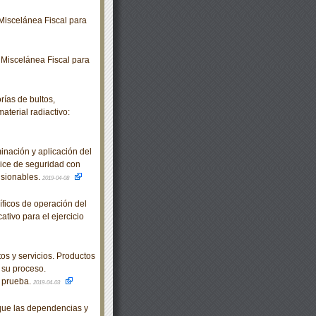
Miscelánea Fiscal para
Miscelánea Fiscal para
as de bultos,
terial radiactivo:
ación y aplicación del
ndice de seguridad con
fisionables.
2019-04-08
ficos de operación del
tivo para el ejercicio
 y servicios. Productos
 su proceso.
e prueba.
2019-04-03
que las dependencias y