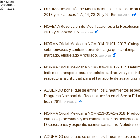
éfono/Fax:
 930-0900
sión: 1151
DÉCIMA Resolución de Modificaciones a la Resolución 
2018 y sus anexos 1-A, 14, 23, 25 y 25-Bis.
2019-04-10
NOVENA Resolución de Modificaciones a la Resolución 
2018 y su Anexo 1-A.
2019-04-09
NORMA Oficial Mexicana NOM-014-NUCL-2017, Categorí
sobreenvases y contenedores de carga que contengan ma
marcado, etiquetado y rotulado.
2019-04-08
NORMA Oficial Mexicana NOM-009-NUCL-2017, Determin
índice de transporte para materiales radiactivos y del í
respecto a la criticidad para el transporte de sustancias 
ACUERDO por el que se emiten los Lineamientos especí
Programa Nacional de Reconstrucción en el Sector Educa
fiscal 2019.
2019-04-04
NORMA Oficial Mexicana NOM-213-SSA1-2018, Productos
cárnicos procesados y los establecimientos dedicados a
Disposiciones y especificaciones sanitarias. Métodos d
ACUERDO por el que se emiten los Lineamientos para 