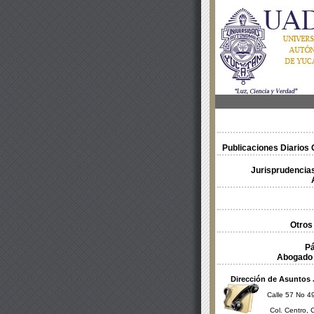
Publicaciones Diarios O
Jurisprudencias
Otros
Pá
Abogado 
Dirección de Asuntos 
Calle 57 No 49
Col. Centro, 