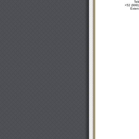
Tel
+52 (999)
Exten