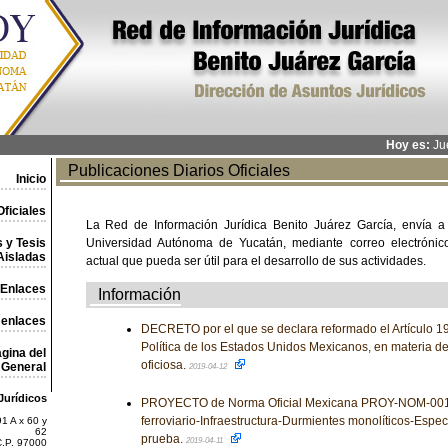
Hoy es:
Jue
Publicaciones Diarios Oficiales
Inicio
ficiales
La Red de Información Jurídica Benito Juárez García, envía a
 y Tesis
Universidad Autónoma de Yucatán, mediante correo electrónico,
Aisladas
actual que pueda ser útil para el desarrollo de sus actividades.
Enlaces
Información
 enlaces
DECRETO por el que se declara reformado el Artículo 19
Política de los Estados Unidos Mexicanos, en materia de
gina del
oficiosa.
General
2019-04-12
Jurídicos
PROYECTO de Norma Oficial Mexicana PROY-NOM-001
ferroviario-Infraestructura-Durmientes monolíticos-Espe
1 A x 60 y
62
prueba.
2019-04-11
C.P. 97000