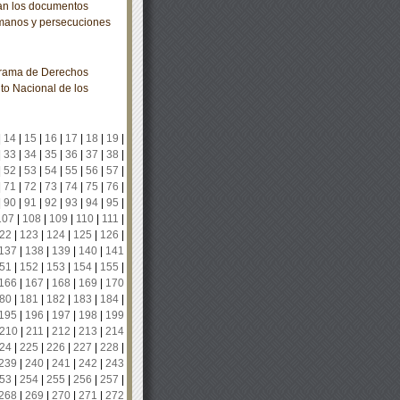
ran los documentos
umanos y persecuciones
grama de Derechos
uto Nacional de los
|
14
|
15
|
16
|
17
|
18
|
19
|
|
33
|
34
|
35
|
36
|
37
|
38
|
|
52
|
53
|
54
|
55
|
56
|
57
|
|
71
|
72
|
73
|
74
|
75
|
76
|
|
90
|
91
|
92
|
93
|
94
|
95
|
107
|
108
|
109
|
110
|
111
|
22
|
123
|
124
|
125
|
126
|
137
|
138
|
139
|
140
|
141
51
|
152
|
153
|
154
|
155
|
166
|
167
|
168
|
169
|
170
80
|
181
|
182
|
183
|
184
|
195
|
196
|
197
|
198
|
199
210
|
211
|
212
|
213
|
214
24
|
225
|
226
|
227
|
228
|
239
|
240
|
241
|
242
|
243
53
|
254
|
255
|
256
|
257
|
268
|
269
|
270
|
271
|
272