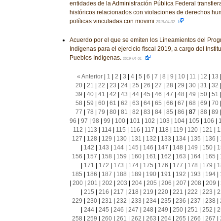
entidades de la Administración Pública Federal transfie
históricos relacionados con violaciones de derechos h
políticas vinculadas con movimi
2019-04-02
Acuerdo por el que se emiten los Lineamientos del Pro
Indígenas para el ejercicio fiscal 2019, a cargo del Instit
Pueblos Indígenas.
2019-04-01
« Anterior
|
1
|
2
|
3
|
4
|
5
|
6
|
7
|
8
|
9
|
10
|
11
|
12
|
13
20
|
21
|
22
|
23
|
24
|
25
|
26
|
27
|
28
|
29
|
30
|
31
|
32
39
|
40
|
41
|
42
|
43
|
44
|
45
|
46
|
47
|
48
|
49
|
50
|
51
58
|
59
|
60
|
61
|
62
|
63
|
64
|
65
|
66
|
67
|
68
|
69
|
70
77
|
78
|
79
|
80
|
81
|
82
|
83
|
84
|
85
|
86
|
87
|
88
|
89
96
|
97
|
98
|
99
|
100
|
101
|
102
|
103
|
104
|
105
|
106
|
112
|
113
|
114
|
115
|
116
|
117
|
118
|
119
|
120
|
121
|
1
127
|
128
|
129
|
130
|
131
|
132
|
133
|
134
|
135
|
136
|
|
142
|
143
|
144
|
145
|
146
|
147
|
148
|
149
|
150
|
1
156
|
157
|
158
|
159
|
160
|
161
|
162
|
163
|
164
|
165
|
|
171
|
172
|
173
|
174
|
175
|
176
|
177
|
178
|
179
|
1
185
|
186
|
187
|
188
|
189
|
190
|
191
|
192
|
193
|
194
|
|
200
|
201
|
202
|
203
|
204
|
205
|
206
|
207
|
208
|
209
|
|
215
|
216
|
217
|
218
|
219
|
220
|
221
|
222
|
223
|
2
229
|
230
|
231
|
232
|
233
|
234
|
235
|
236
|
237
|
238
|
|
244
|
245
|
246
|
247
|
248
|
249
|
250
|
251
|
252
|
2
258
|
259
|
260
|
261
|
262
|
263
|
264
|
265
|
266
|
267
|