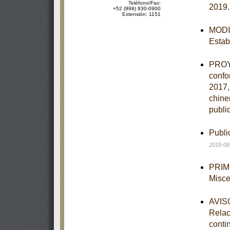
Teléfono/Fax:
2019
+52 (999) 930-0900
Extensión: 1151
MODIF
Estab
PROYE
confo
2017,
chine
publi
Publi
2019-08
PRIME
Misce
AVISO
Relac
conti