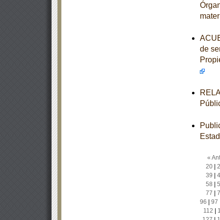
Órgan
mater
ACUER
de ser
Propi
RELAC
Públi
Publi
Estad
« Ant
20
|
39
|
58
|
77
|
96
|
97
112
|
127
|