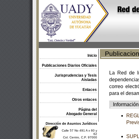
Publicacione
Inicio
Publicaciones Diarios Oficiales
La Red de In
Jurisprudencias y Tesis
dependencia
Aisladas
correo electr
Enlaces
para el desar
Otros enlaces
Información
Página del
Abogado General
REGLA
Previ
Dirección de Asuntos Jurídicos
Calle 57 No 491 A x 60 y
62
SUPL
Col. Centro, C.P. 97000