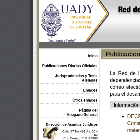
Publicacione
Inicio
Publicaciones Diarios Oficiales
La Red de In
Jurisprudencias y Tesis
dependencia
Aisladas
correo electr
Enlaces
para el desar
Otros enlaces
Información
Página del
Abogado General
DECRE
Const
Dirección de Asuntos Jurídicos
mater
Calle 57 No 491 A x 60 y
62
Col. Centro, C.P. 97000