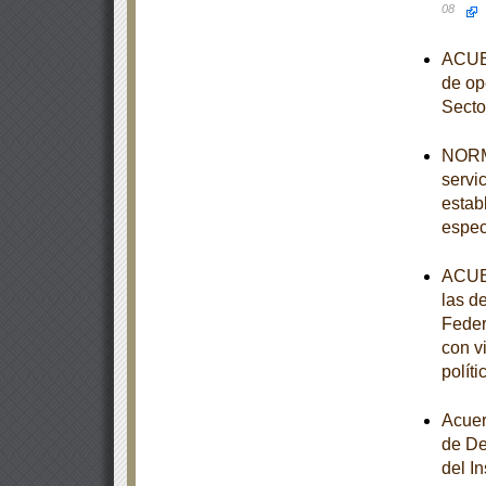
08
ACUER
de op
Secto
NORMA
servi
estab
espec
ACUER
las d
Feder
con v
polít
Acuer
de De
del I