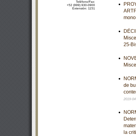
Teléfono/Fax:
PROY
+52 (999) 930-0900
Extensión: 1151
ARTF-
monol
DÉCIM
Misce
25-Bi
NOVEN
Misce
NORMA
de bu
conte
2019-04
NORM
Deter
mater
la cri