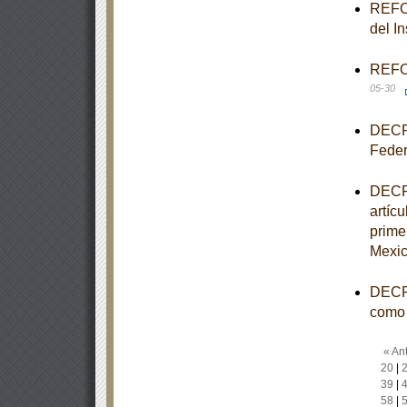
REFOR
del I
REFOR
05-30
DECRE
Feder
DECRE
artícu
prime
Mexic
DECRE
como 
« Ant
20
|
39
|
58
|