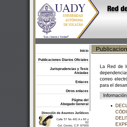
Publicacione
Inicio
Publicaciones Diarios Oficiales
La Red de In
Jurisprudencias y Tesis
dependencia
Aisladas
correo electr
Enlaces
para el desar
Otros enlaces
Información
Página del
Abogado General
DECL
CÓDI
Dirección de Asuntos Jurídicos
DELI
Calle 57 No 491 A x 60 y
62
EXPR
Col. Centro, C.P. 97000