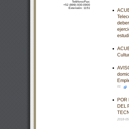
Teléfono/Fax:
+52 (999) 930-0900
Extensión: 1151
ACUER
Telec
deber
ejerc
estud
ACUER
Cultu
AVISO
domic
Emple
01
POR 
DEL 
TECN
2018-05