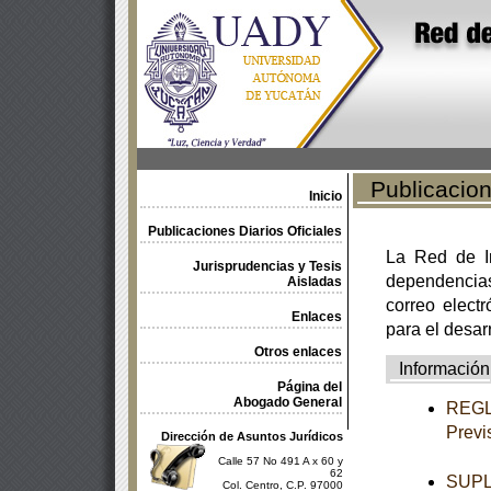
Publicacione
Inicio
Publicaciones Diarios Oficiales
La Red de In
Jurisprudencias y Tesis
dependencia
Aisladas
correo electr
Enlaces
para el desar
Otros enlaces
Información
Página del
Abogado General
REGLA
Previ
Dirección de Asuntos Jurídicos
Calle 57 No 491 A x 60 y
62
SUPL
Col. Centro, C.P. 97000