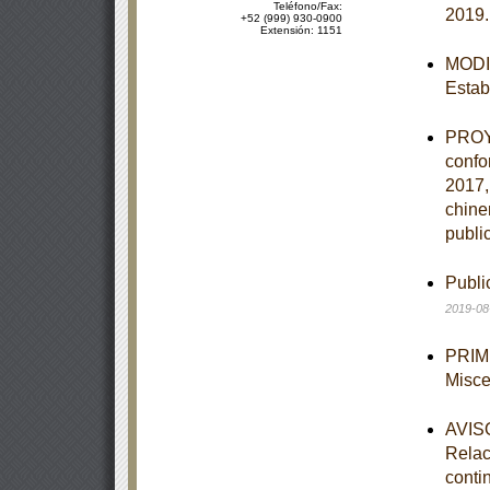
Teléfono/Fax:
2019
+52 (999) 930-0900
Extensión: 1151
MODIF
Estab
PROYE
confo
2017,
chine
publi
Publi
2019-08
PRIME
Misce
AVISO
Relac
conti