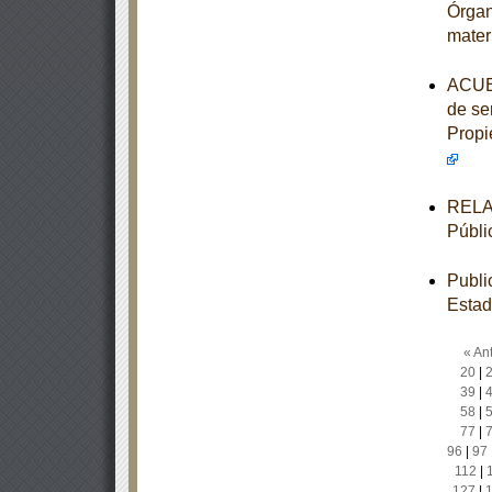
Órgan
mater
ACUER
de ser
Propi
RELAC
Públi
Publi
Estad
« Ant
20
|
39
|
58
|
77
|
96
|
97
112
|
127
|