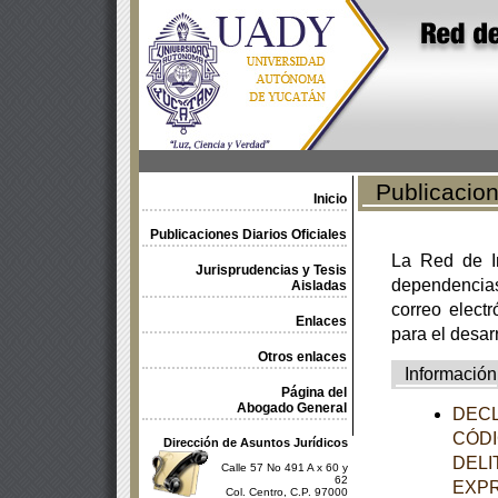
Publicacione
Inicio
Publicaciones Diarios Oficiales
La Red de In
Jurisprudencias y Tesis
dependencia
Aisladas
correo electr
Enlaces
para el desar
Otros enlaces
Información
Página del
Abogado General
DECL
CÓDI
Dirección de Asuntos Jurídicos
DELI
Calle 57 No 491 A x 60 y
62
EXPR
Col. Centro, C.P. 97000