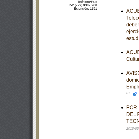
Teléfono/Fax:
+52 (999) 930-0900
Extensión: 1151
ACUER
Telec
deber
ejerc
estud
ACUER
Cultu
AVISO
domic
Emple
01
POR 
DEL 
TECN
2018-05