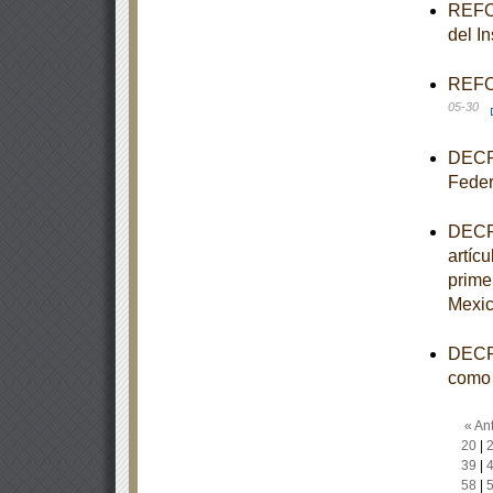
REFOR
del I
REFOR
05-30
DECRE
Feder
DECRE
artícu
prime
Mexic
DECRE
como 
« Ant
20
|
39
|
58
|