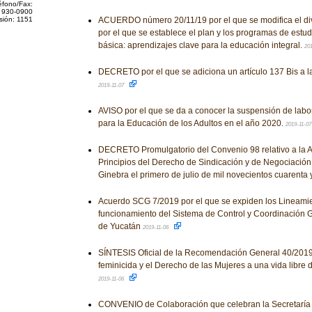
éfono/Fax:
 930-0900
sión: 1151
ACUERDO número 20/11/19 por el que se modifica el di
por el que se establece el plan y los programas de estu
básica: aprendizajes clave para la educación integral.
201
DECRETO por el que se adiciona un artículo 137 Bis a la
2019-11-07
AVISO por el que se da a conocer la suspensión de labor
para la Educación de los Adultos en el año 2020.
2019-11-0
DECRETO Promulgatorio del Convenio 98 relativo a la A
Principios del Derecho de Sindicación y de Negociación
Ginebra el primero de julio de mil novecientos cuarenta
Acuerdo SCG 7/2019 por el que se expiden los Lineamie
funcionamiento del Sistema de Control y Coordinación 
de Yucatán
2019-11-06
SÍNTESIS Oficial de la Recomendación General 40/2019 
feminicida y el Derecho de las Mujeres a una vida libre 
2019-11-06
CONVENIO de Colaboración que celebran la Secretaría 