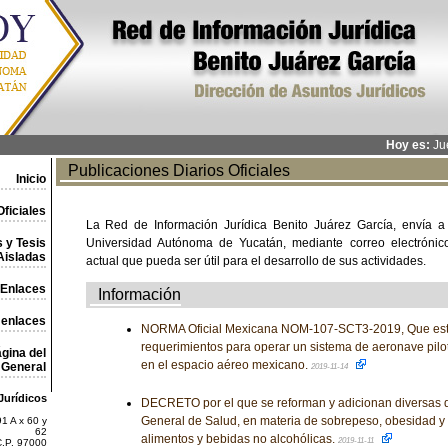
Hoy es:
Jue
Publicaciones Diarios Oficiales
Inicio
ficiales
La Red de Información Jurídica Benito Juárez García, envía a
 y Tesis
Universidad Autónoma de Yucatán, mediante correo electrónico,
Aisladas
actual que pueda ser útil para el desarrollo de sus actividades.
Enlaces
Información
 enlaces
NORMA Oficial Mexicana NOM-107-SCT3-2019, Que est
requerimientos para operar un sistema de aeronave pilo
gina del
en el espacio aéreo mexicano.
General
2019-11-14
Jurídicos
DECRETO por el que se reforman y adicionan diversas d
General de Salud, en materia de sobrepeso, obesidad y
1 A x 60 y
62
alimentos y bebidas no alcohólicas.
2019-11-11
C.P. 97000