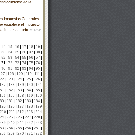
rtalecimiento de la
los Impuestos Generales
se establece el impuesto
a fronteriza norte.
2019-11-06
|
14
|
15
|
16
|
17
|
18
|
19
|
|
33
|
34
|
35
|
36
|
37
|
38
|
|
52
|
53
|
54
|
55
|
56
|
57
|
|
71
|
72
|
73
|
74
|
75
|
76
|
|
90
|
91
|
92
|
93
|
94
|
95
|
107
|
108
|
109
|
110
|
111
|
22
|
123
|
124
|
125
|
126
|
137
|
138
|
139
|
140
|
141
51
|
152
|
153
|
154
|
155
|
166
|
167
|
168
|
169
|
170
80
|
181
|
182
|
183
|
184
|
195
|
196
|
197
|
198
|
199
210
|
211
|
212
|
213
|
214
24
|
225
|
226
|
227
|
228
|
239
|
240
|
241
|
242
|
243
53
|
254
|
255
|
256
|
257
|
268
|
269
|
270
|
271
|
272