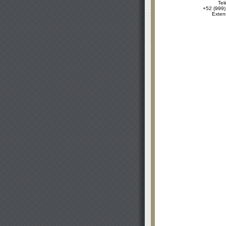
Tel
+52 (999)
Exten