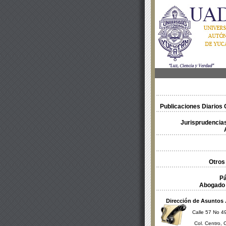
Publicaciones Diarios O
Jurisprudencias
Otros
Pá
Abogado 
Dirección de Asuntos 
Calle 57 No 49
Col. Centro, 