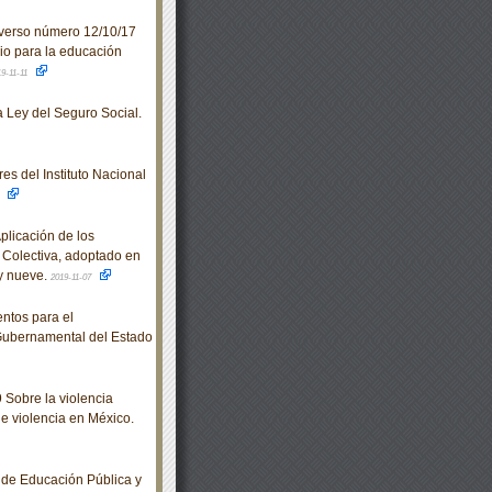
verso número 12/10/17
dio para la educación
9-11-11
 Ley del Seguro Social.
es del Instituto Nacional
7
plicación de los
 Colectiva, adoptado en
 y nueve.
2019-11-07
ntos para el
Gubernamental del Estado
Sobre la violencia
de violencia en México.
de Educación Pública y