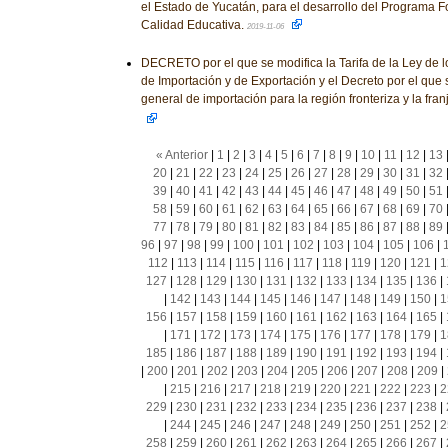
el Estado de Yucatán, para el desarrollo del Programa Fo
Calidad Educativa.
2019-11-06
DECRETO por el que se modifica la Tarifa de la Ley de 
de Importación y de Exportación y el Decreto por el que 
general de importación para la región fronteriza y la franj
« Anterior
|
1
|
2
|
3
|
4
|
5
|
6
|
7
|
8
|
9
|
10
|
11
|
12
|
13
20
|
21
|
22
|
23
|
24
|
25
|
26
|
27
|
28
|
29
|
30
|
31
|
32
39
|
40
|
41
|
42
|
43
|
44
|
45
|
46
|
47
|
48
|
49
|
50
|
51
58
|
59
|
60
|
61
|
62
|
63
|
64
|
65
|
66
|
67
|
68
|
69
|
70
77
|
78
|
79
|
80
|
81
|
82
|
83
|
84
|
85
|
86
|
87
|
88
|
89
96
|
97
|
98
|
99
|
100
|
101
|
102
|
103
|
104
|
105
|
106
|
112
|
113
|
114
|
115
|
116
|
117
|
118
|
119
|
120
|
121
|
1
127
|
128
|
129
|
130
|
131
|
132
|
133
|
134
|
135
|
136
|
|
142
|
143
|
144
|
145
|
146
|
147
|
148
|
149
|
150
|
1
156
|
157
|
158
|
159
|
160
|
161
|
162
|
163
|
164
|
165
|
|
171
|
172
|
173
|
174
|
175
|
176
|
177
|
178
|
179
|
1
185
|
186
|
187
|
188
|
189
|
190
|
191
|
192
|
193
|
194
|
|
200
|
201
|
202
|
203
|
204
|
205
|
206
|
207
|
208
|
209
|
|
215
|
216
|
217
|
218
|
219
|
220
|
221
|
222
|
223
|
2
229
|
230
|
231
|
232
|
233
|
234
|
235
|
236
|
237
|
238
|
|
244
|
245
|
246
|
247
|
248
|
249
|
250
|
251
|
252
|
2
258
|
259
|
260
|
261
|
262
|
263
|
264
|
265
|
266
|
267
|