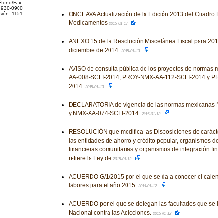
éfono/Fax:
 930-0900
sión: 1151
ONCEAVA Actualización de la Edición 2013 del Cuadro 
Medicamentos
2015-01-13
ANEXO 15 de la Resolución Miscelánea Fiscal para 2015
diciembre de 2014.
2015-01-13
AVISO de consulta pública de los proyectos de norma
AA-008-SCFI-2014, PROY-NMX-AA-112-SCFI-2014 y P
2014.
2015-01-13
DECLARATORIA de vigencia de las normas mexicanas
y NMX-AA-074-SCFI-2014.
2015-01-13
RESOLUCIÓN que modifica las Disposiciones de carácte
las entidades de ahorro y crédito popular, organismos d
financieras comunitarias y organismos de integración fin
refiere la Ley de
2015-01-12
ACUERDO G/1/2015 por el que se da a conocer el calen
labores para el año 2015.
2015-01-12
ACUERDO por el que se delegan las facultades que se 
Nacional contra las Adicciones.
2015-01-12