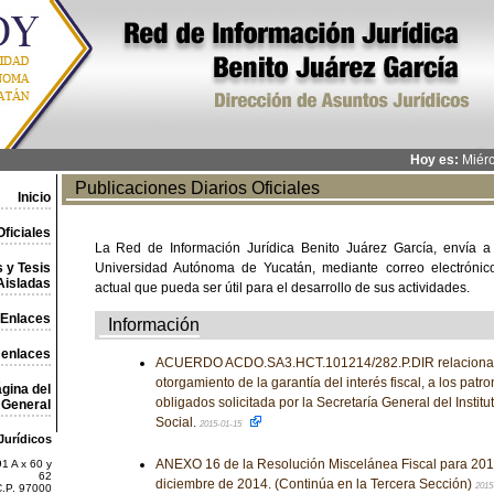
Hoy es:
Miérc
Publicaciones Diarios Oficiales
Inicio
ficiales
La Red de Información Jurídica Benito Juárez García, envía a
 y Tesis
Universidad Autónoma de Yucatán, mediante correo electrónico,
Aisladas
actual que pueda ser útil para el desarrollo de sus actividades.
Enlaces
Información
 enlaces
ACUERDO ACDO.SA3.HCT.101214/282.P.DIR relacionado
otorgamiento de la garantía del interés fiscal, a los pat
gina del
obligados solicitada por la Secretaría General del Insti
General
Social.
2015-01-15
Jurídicos
ANEXO 16 de la Resolución Miscelánea Fiscal para 2015
1 A x 60 y
62
diciembre de 2014. (Continúa en la Tercera Sección)
2015
C.P. 97000