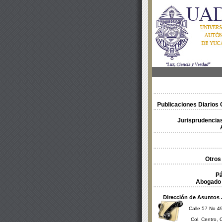
Publicaciones Diarios O
Jurisprudencias
Otros
Pá
Abogado 
Dirección de Asuntos 
Calle 57 No 49
Col. Centro, 