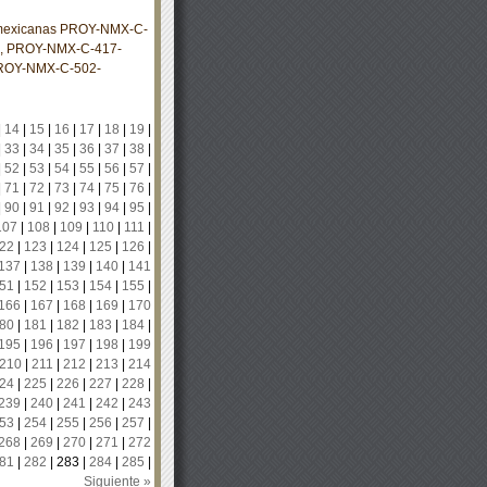
s mexicanas PROY-NMX-C-
 PROY-NMX-C-417-
ROY-NMX-C-502-
|
14
|
15
|
16
|
17
|
18
|
19
|
|
33
|
34
|
35
|
36
|
37
|
38
|
|
52
|
53
|
54
|
55
|
56
|
57
|
|
71
|
72
|
73
|
74
|
75
|
76
|
|
90
|
91
|
92
|
93
|
94
|
95
|
107
|
108
|
109
|
110
|
111
|
22
|
123
|
124
|
125
|
126
|
137
|
138
|
139
|
140
|
141
51
|
152
|
153
|
154
|
155
|
166
|
167
|
168
|
169
|
170
80
|
181
|
182
|
183
|
184
|
195
|
196
|
197
|
198
|
199
210
|
211
|
212
|
213
|
214
24
|
225
|
226
|
227
|
228
|
239
|
240
|
241
|
242
|
243
53
|
254
|
255
|
256
|
257
|
268
|
269
|
270
|
271
|
272
81
|
282
|
283
|
284
|
285
|
Siguiente »