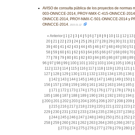
AVISO de consulta pública de los proyectos de norma
003-ONNCCE-2014, PROY-NMX-C-415-ONNCCE-2014,
ONNCCE-2014, PROY-NMX-C-501-ONNCCE-2014 y P
ONNCCE-2014.
2015-01-12
« Anterior
|
1
|
2
|
3
|
4
|
5
|
6
|
7
|
8
|
9
|
10
|
11
|
12
|
13
20
|
21
|
22
|
23
|
24
|
25
|
26
|
27
|
28
|
29
|
30
|
31
|
32
39
|
40
|
41
|
42
|
43
|
44
|
45
|
46
|
47
|
48
|
49
|
50
|
51
58
|
59
|
60
|
61
|
62
|
63
|
64
|
65
|
66
|
67
|
68
|
69
|
70
77
|
78
|
79
|
80
|
81
|
82
|
83
|
84
|
85
|
86
|
87
|
88
|
89
96
|
97
|
98
|
99
|
100
|
101
|
102
|
103
|
104
|
105
|
106
|
112
|
113
|
114
|
115
|
116
|
117
|
118
|
119
|
120
|
121
|
1
127
|
128
|
129
|
130
|
131
|
132
|
133
|
134
|
135
|
136
|
|
142
|
143
|
144
|
145
|
146
|
147
|
148
|
149
|
150
|
1
156
|
157
|
158
|
159
|
160
|
161
|
162
|
163
|
164
|
165
|
|
171
|
172
|
173
|
174
|
175
|
176
|
177
|
178
|
179
|
1
185
|
186
|
187
|
188
|
189
|
190
|
191
|
192
|
193
|
194
|
|
200
|
201
|
202
|
203
|
204
|
205
|
206
|
207
|
208
|
209
|
|
215
|
216
|
217
|
218
|
219
|
220
|
221
|
222
|
223
|
2
229
|
230
|
231
|
232
|
233
|
234
|
235
|
236
|
237
|
238
|
|
244
|
245
|
246
|
247
|
248
|
249
|
250
|
251
|
252
|
2
258
|
259
|
260
|
261
|
262
|
263
|
264
|
265
|
266
|
267
|
|
273
|
274
|
275
|
276
|
277
|
278
|
279
|
280
|
2