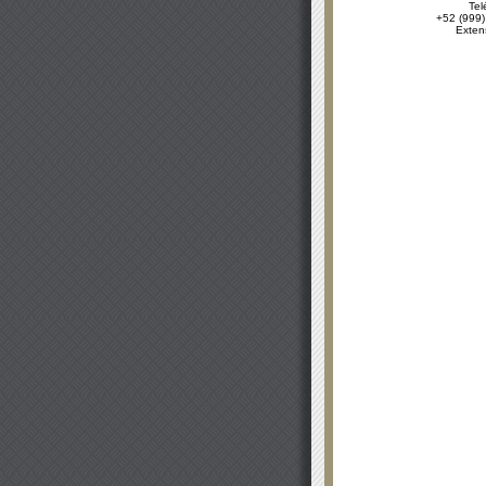
Tel
+52 (999)
Exten